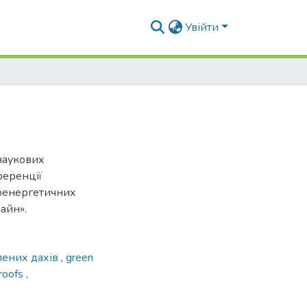
Увійти
наукових
ференції
іоенергетичних
айн».
лених дахів
,
green
 roofs
,