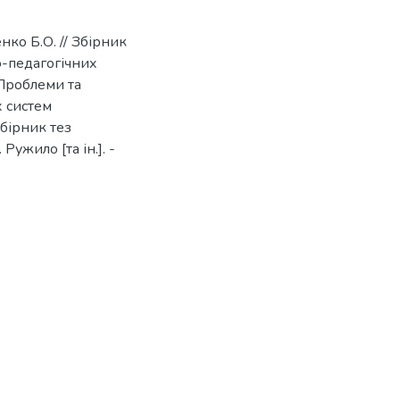
нко Б.О. // Збірник
о-педагогічних
«Проблеми та
х систем
бірник тез
Ружило [та ін.]. -