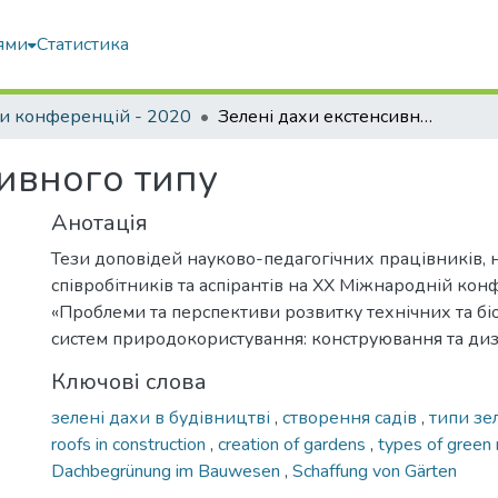
ями
Статистика
и конференцій - 2020
Зелені дахи екстенсивного типу
сивного типу
Анотація
Тези доповідей науково-педагогічних працівників, 
співробітників та аспірантів на XX Міжнародній кон
«Проблеми та перспективи розвитку технічних та б
систем природокористування: конструювання та диз
Ключові слова
зелені дахи в будівництві
,
створення садів
,
типи зе
roofs in construction
,
creation of gardens
,
types of green
Dachbegrünung im Bauwesen
,
Schaffung von Gärten