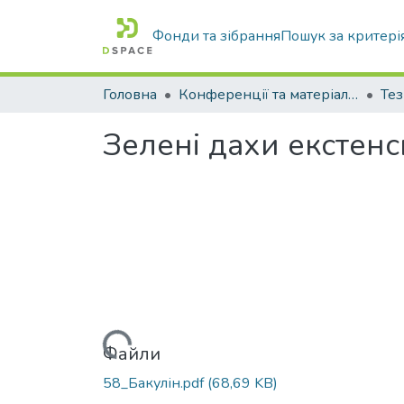
Фонди та зібрання
Пошук за критері
Головна
Конференції та матеріали конференцій
Тез
Зелені дахи екстен
Вантажиться...
Файли
58_Бакулін.pdf
(68,69 KB)