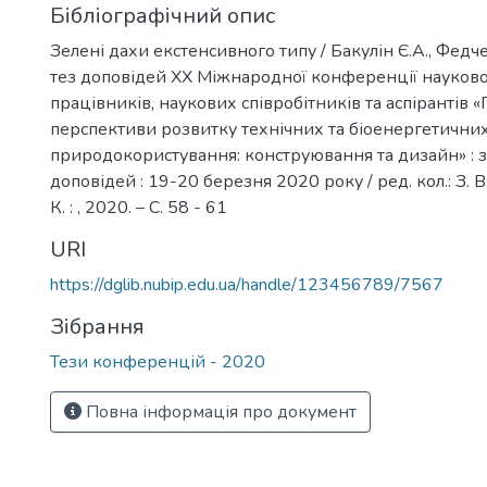
Бібліографічний опис
Зелені дахи екстенсивного типу / Бакулін Є.А., Федче
тез доповідей ХX Міжнародної конференції науков
працівників, наукових співробітників та аспірантів 
перспективи розвитку технічних та біоенергетични
природокористування: конструювання та дизайн» : з
доповідей : 19-20 березня 2020 року / ред. кол.: З. В. 
К. : , 2020. – С. 58 - 61
URI
https://dglib.nubip.edu.ua/handle/123456789/7567
Зібрання
Тези конференцій - 2020
Повна інформація про документ