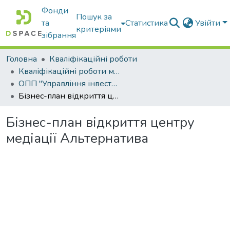
Фонди
Пошук за
та
Статистика
Увійти
критеріями
зібрання
Головна
Кваліфікаційні роботи
Кваліфікаційні роботи магістрів
ОПП "Управління інвестиційною діяльністю та міжнародними проектами"
Бізнес-план відкриття центру медіації Альтернатива
Бізнес-план відкриття центру
медіації Альтернатива