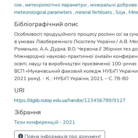
соя
,
метеорологічні параметри
,
мінеральні добрива
meteorological parameters
,
mineral fertilisers
,
Soja
,
Mine
Бібліографічний опис
Особливості продуційного процесу рослин сої за суч
в умовах Лівобережного Лісостепу України / А.В. Ме
Романько, А.А. Дудка, В.О. Червона // Збірник тез д
Міжнародної науково-практичної онлайн конференці
освіті, науці та виробництві» присвяченої 100-річчю
ВСП «Мукачівський фаховий коледж НУБіП України»
2021 року). - К. : НУБіП України, 2021. – С. 78-80
URI
https://dglib.nubip.edu.ua/handle/123456789/9127
Зібрання
Тези конференцій - 2021
Повна інформація про документ