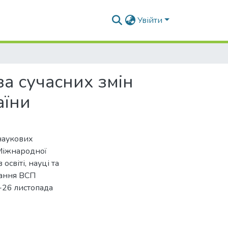
Увійти
за сучасних змін
аїни
наукових
 Міжнародної
освіті, науці та
вання ВСП
-26 листопада