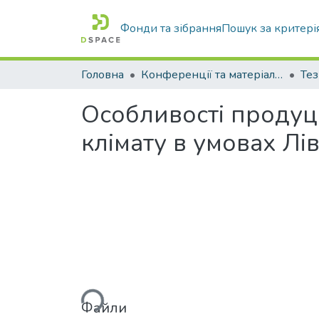
Фонди та зібрання
Пошук за критері
Головна
Конференції та матеріали конференцій
Тез
Особливості продуці
клімату в умовах Лі
Вантажиться...
Файли