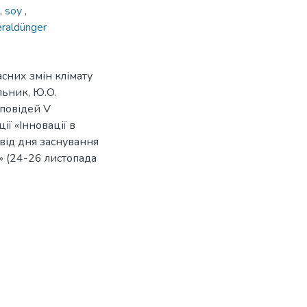
,
soy
,
raldünger
асних змін клімату
льник, Ю.О.
оповідей V
ї «Інновації в
 від дня заснування
 (24-26 листопада