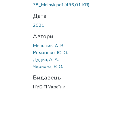
78_Melnyk.pdf
(496,01 KB)
Дата
2021
Автори
Мельник, А. В.
Романько, Ю. О.
Дудка, А. А.
Червона, В. О.
Видавець
НУБіП України