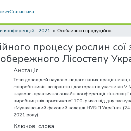
ями
Статистика
и конференцій - 2021
Особливості продуційного процесу рослин сої за сучасних змін клімату в умовах Лівобережного Лісостепу України
йного процесу рослин сої 
вобережного Лісостепу Укр
Анотація
Тези доповідей науково-педагогічних працівників, 
співробітників, аспірантів і докторантів учасників V
науково-практичної онлайн конференції «Інновації в 
виробництві» присвяченої 100-річчю від дня засну
«Мукачівський фаховий коледж НУБіП України» (24
2021 року).
Ключові слова