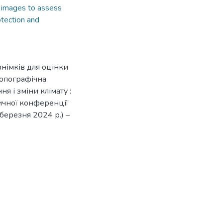
 images to assess
tection and
знімків для оцінки
топографічна
я і зміни клімату :
ичної конференції
 березня 2024 р.) –