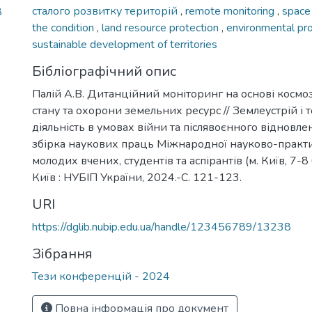
сталого розвитку територій
,
remote monitoring
,
space
8
the condition
,
land resource protection
,
environmental pro
sustainable development of territories
Бібліографічний опис
Палій А.В. Дитанційний моніторинг на основі космо
стану та охорони земельних ресурс // Землеустрій і 
діяльність в умовах війни та післявоєнного відновленн
збірка наукових праць Міжнародної науково-практ
молодих вчених, студентів та аспірантів (м. Київ, 7-8
Київ : НУБІП України, 2024.-С. 121-123.
URI
https://dglib.nubip.edu.ua/handle/123456789/13238
Зібрання
Тези конференцій - 2024
Повна інформація про документ