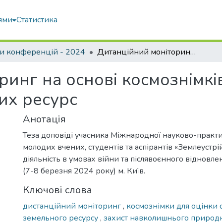
ями
Статистика
и конференцій - 2024
Дитанційний моніторинг на основі космознімків для оцінки стану та охорони земельних ресурс
инг на основі космознімків
их ресурс
Анотація
Теза доповіді учасника Міжнародної науково-практ
молодих вчених, студентів та аспірантів «Землеустрі
діяльність в умовах війни та післявоєнного відновлен
(7-8 березня 2024 року) м. Київ.
Ключові слова
дистанційний моніторинг
,
космознімки для оцінки 
земельного ресурсу
,
захист навколишнього природ