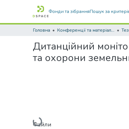
Фонди та зібрання
Пошук за критері
Головна
Конференції та матеріали конференцій
Тез
Дитанційний монітор
та охорони земельн
Вантажиться...
Файли