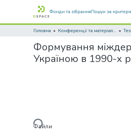
Фонди та зібрання
Пошук за критері
Головна
Конференції та матеріали конференцій
Тез
Формування міждерж
Україною в 1990-х ро
Вантажиться...
Файли