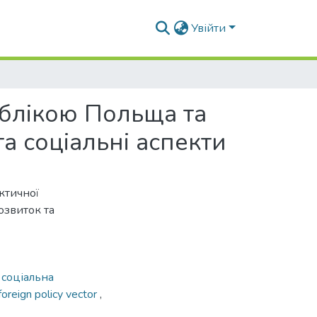
Увійти
блікою Польща та
та соціальні аспекти
ктичної
озвиток та
,
соціальна
foreign policy vector
,