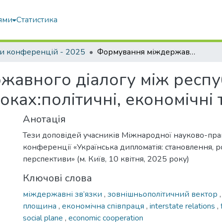
ями
Статистика
и конференцій - 2025
Формування міждержавного діалогу між республікою Польща та Україною в 1990-х роках:політичні, економічні та соціальні аспекти
авного діалогу між респу
ках:політичні, економічні 
Анотація
Тези доповідей учасників Міжнародної науково-пра
конференції «Українська дипломатія: становлення, р
перспективи» (м. Київ, 10 квітня, 2025 року)
Ключові слова
міждержавні зв’язки
,
зовнішньополітичний вектор
площина
,
економічна співпраця
,
interstate relations
,
social plane
,
economic cooperation