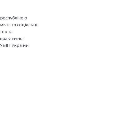
 республікою
ічні та соціальні
ток та
-практичної
НУБІП України,