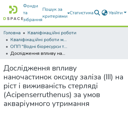
Фонди
Пошук за
та
Статистика
Увійти
критеріями
зібрання
Головна
Кваліфікаційні роботи
Кваліфікаційні роботи магістрів
ОПП "Водні біоресурси та аквакультура"
Дослідження впливу наночастинок оксиду заліза (ІІІ) на ріст і виживаність стерляді (Acipenserruthenus) за умов акваріумного утримання
Дослідження впливу
наночастинок оксиду заліза (ІІІ) на
ріст і виживаність стерляді
(Acipenserruthenus) за умов
акваріумного утримання