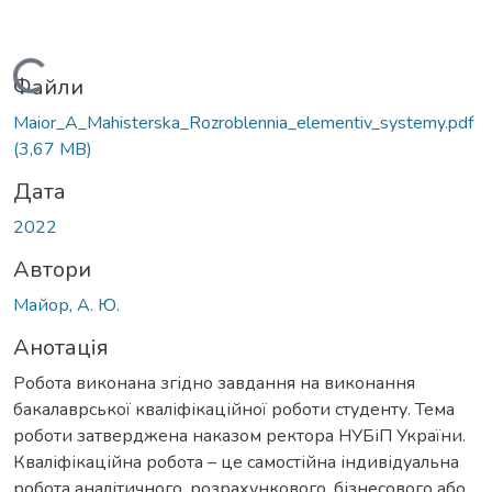
Вантажиться...
Файли
Maior_A_Мahisterska_Rozroblennia_elementiv_systemy.pdf
(3,67 MB)
Дата
2022
Автори
Майор, А. Ю.
Анотація
Робота виконана згідно завдання на виконання
бакалаврської кваліфікаційної роботи студенту. Тема
роботи затверджена наказом ректора НУБіП України.
Кваліфікаційна робота – це самостійна індивідуальна
робота аналітичного, розрахункового, бізнесового або