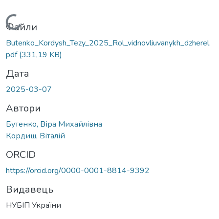
Вантажиться...
Файли
Butenko_Kordysh_Tezy_2025_Rol_vidnovliuvanykh_dzherel.
pdf
(331,19 KB)
Дата
2025-03-07
Автори
Бутенко, Віра Михайлівна
Кордиш, Віталій
ORCID
https://orcid.org/0000-0001-8814-9392
Видавець
НУБІП України