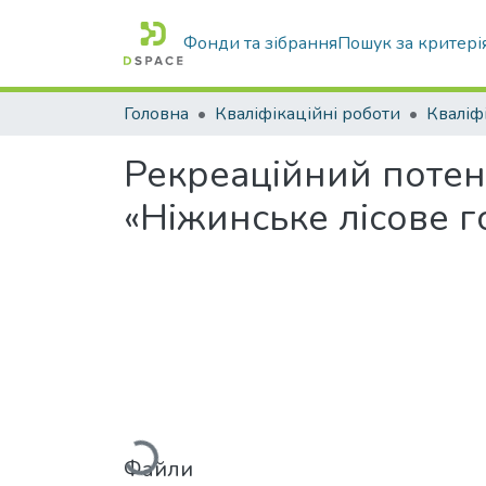
Фонди та зібрання
Пошук за критері
Головна
Кваліфікаційні роботи
Рекреаційний потен
«Ніжинське лісове г
Вантажиться...
Файли