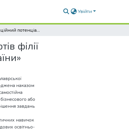
Увійти
Рекреаційний потенціал лісопаркових ландшафтів філії «Ніжинське лісове господарство» ДП «Ліси України»
ів філії
аїни»
алаврської
ерджена наказом
самостійна
 бізнесового або
рішення завдань
ктичних навичок
адових освітньо-