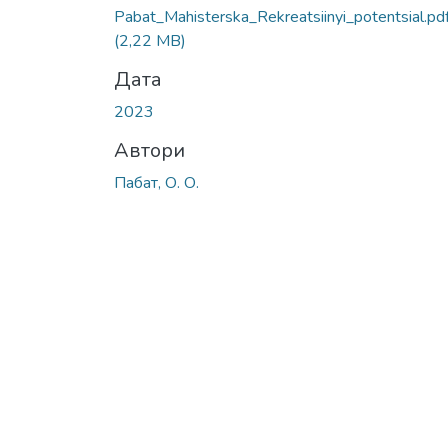
Pabat_Mahisterska_Rekreatsiinyi_potentsial.pd
(2,22 MB)
Дата
2023
Автори
Пабат, О. О.