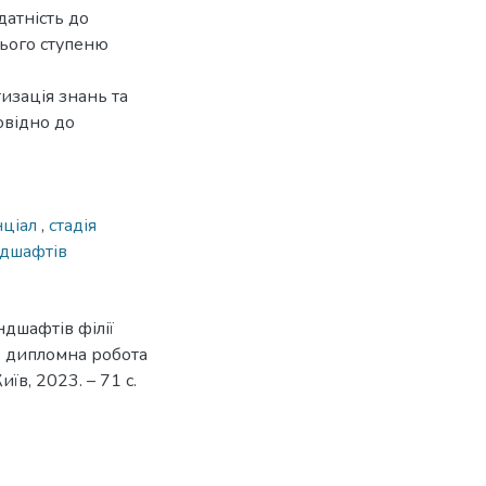
датність до
нього ступеню
изація знань та
овідно до
нціал
,
стадія
ндшафтів
ндшафтів філії
: дипломна робота
иїв, 2023. – 71 с.