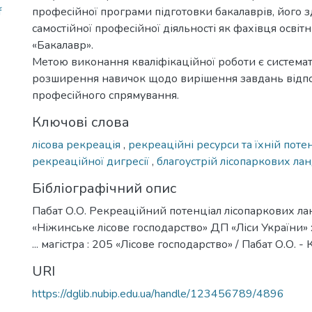
f
професійної програми підготовки бакалаврів, його з
самостійної професійної діяльності як фахівця освіт
«Бакалавр».
Метою виконання кваліфікаційної роботи є системат
розширення навичок щодо вирішення завдань відп
професійного спрямування.
Ключові слова
лісова рекреація
,
рекреаційні ресурси та їхній поте
рекреаційної дигресії
,
благоустрій лісопаркових ла
Бібліографічний опис
Пабат О.О. Рекреаційний потенціал лісопаркових ла
«Ніжинське лісове господарство» ДП «Ліси України» 
... магістра : 205 «Лісове господарство» / Пабат О.О. - К
URI
https://dglib.nubip.edu.ua/handle/123456789/4896