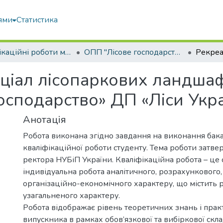
ями
Статистика
Кваліфікаційні роботи магістрів
ОПП "Лісове господарство"
ціал лісопаркових ландшафт
осподарство» ДП «Ліси Укр
Анотація
Робота виконана згідно завдання на виконання бак
кваліфікаційної роботи студенту. Тема роботи затв
ректора НУБіП України. Кваліфікаційна робота – це 
індивідуальна робота аналітичного, розрахункового,
організаційно-економічного характеру, що містить 
узагальненого характеру.
Робота відображає рівень теоретичних знань і пра
випускника в рамках обов’язкової та вибіркової скл