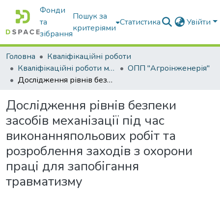
Фонди
Пошук за
та
Статистика
Увійти
критеріями
зібрання
Головна
Кваліфікаційні роботи
Кваліфікаційні роботи магістрів
ОПП "Агроінженерія"
Дослідження рівнів безпеки засобів механізації під час виконанняпольових робіт та розроблення заходів з охорони праці для запобігання травматизму
Дослідження рівнів безпеки
засобів механізації під час
виконанняпольових робіт та
розроблення заходів з охорони
праці для запобігання
травматизму