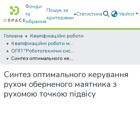
Фонди
Пошук за
та
Статистика
Увійти
критеріями
зібрання
Головна
Кваліфікаційні роботи
Кваліфікаційні роботи магістрів
ОПП "Робототехнічні системи і комплекси сільськогосподарського виробництва"
Синтез оптимального керування рухом оберненого маятника з рухомою точкою підвісу
Синтез оптимального керування
рухом оберненого маятника з
рухомою точкою підвісу