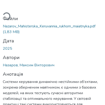
ться...
Файли
Nazarov_Mahisterska_Keruvannia_rukhom_maiatnyka.pdf
(1,83 MB)
Дата
2025
Автори
Назаров, Максим Вікторович
Анотація
Системи керування динамічно нестійкими об’єктами,
зокрема оберненим маятником, є одними з базових
моделей, на яких тестують сучасні алгоритми
стабілізації та оптимального керування. У світовій
практиці такі системи використовуються для