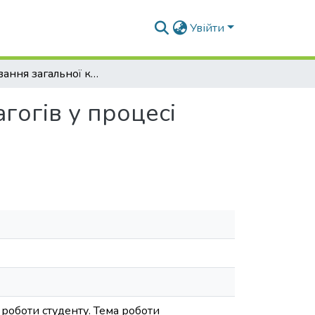
Увійти
Формування загальної культури майбутніх педагогів у процесі професійної підготовки
гогів у процесі
 роботи студенту. Тема роботи