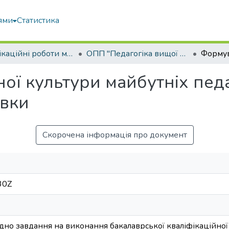
ями
Статистика
Кваліфікаційні роботи магістрів
ОПП "Педагогіка вищої школи"
ї культури майбутніх педа
овки
Скорочена інформація про документ
30Z
дно завдання на виконання бакалаврської кваліфікаційної