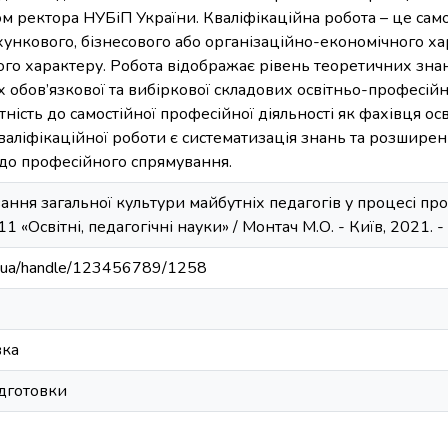
 ректора НУБіП України. Кваліфікаційна робота – це само
хункового, бізнесового або організаційно-економічного ха
ого характеру. Робота відображає рівень теоретичних зна
 обов’язкової та вибіркової складових освітньо-професій
тність до самостійної професійної діяльності як фахівця ос
аліфікаційної роботи є систематизація знань та розшире
 до професійного спрямування.
ння загальної культури майбутніх педагогів у процесі про
 011 «Освітні, педагогічні науки» / Монтач М.О. - Київ, 2021. -
edu.ua/handle/123456789/1258
вка
ідготовки