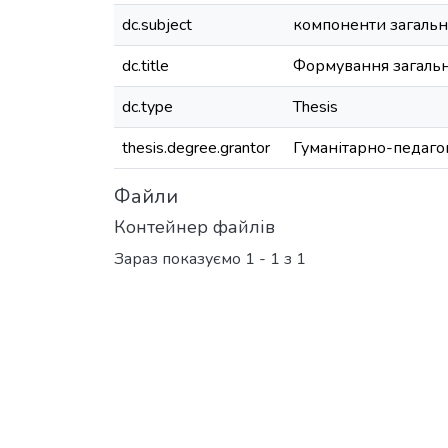
dc.subject
компоненти загально
dc.title
Формування загально
dc.type
Thesis
thesis.degree.grantor
Гуманітарно-педаго
Файли
Контейнер файлів
Зараз показуємо
1 - 1 з 1