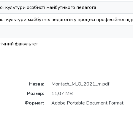
ї культури особисті майбутнього педагога
ї культури майбутніх педагогів у процесі професійної пі
гічний факультет
Назва:
Montach_M_O_2021_m.pdf
Розмір:
11,07 MB
Формат:
Adobe Portable Document Format