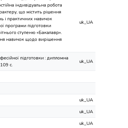
стійна індивідуальна робота
рактеру, що містить рішення
нь і практичних навичок
uk_UA
ної програми підготовки
вітнього ступеню «Бакалавр».
ння навичок щодо вирішення
фесійної підготовки : дипломна
uk_UA
 109 с.
uk_UA
uk_UA
uk_UA