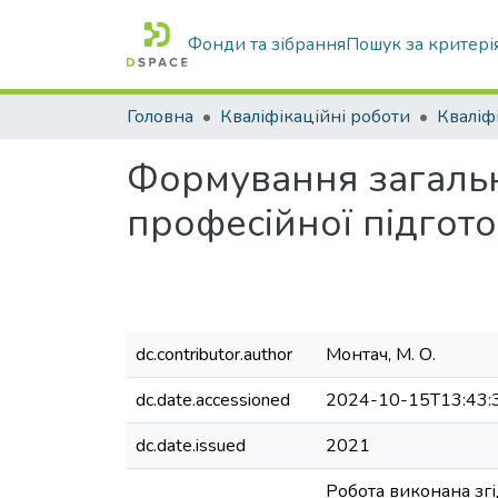
Фонди та зібрання
Пошук за критері
Головна
Кваліфікаційні роботи
Формування загально
професійної підгот
dc.contributor.author
Монтач, М. О.
dc.date.accessioned
2024-10-15T13:43:
dc.date.issued
2021
Робота виконана згі