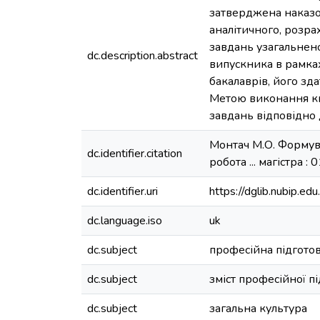
затверджена наказом
аналітичного, розра
завдань узагальнен
dc.description.abstract
випускника в рамках
бакалаврів, його зда
Метою виконання кв
завдань відповідно
Монтач М.О. Формува
dc.identifier.citation
робота ... магістра :
dc.identifier.uri
https://dglib.nubip.
dc.language.iso
uk
dc.subject
професійна підгото
dc.subject
зміст професійної п
dc.subject
загальна культура