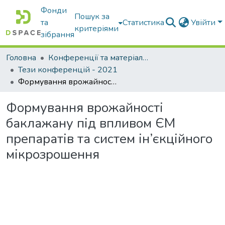
Фонди
Пошук за
та
Статистика
Увійти
критеріями
зібрання
Головна
Конференції та матеріали конференцій
Тези конференцій - 2021
Формування врожайності баклажану під впливом ЄМ препаратів та систем ін’єкційного мікрозрошення
Формування врожайності
баклажану під впливом ЄМ
препаратів та систем ін’єкційного
мікрозрошення