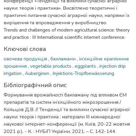
конференції «Тенденції та виклики сучасної аграрної
науки: теорія і практика». Висвітлено теоретичні і
практичні питання сучасної аграрної науки, напрями їх
вирішення та впровадження у виробництво.
Trends and challenges of modern agricultural science: theory
and practice : III International scientific internet conference.
Ключові слова
овочева продукція
,
баклажани
,
ін’єкційне краплинне
зрошення
,
vegetable products
,
eggplants
,
injection drip
irrigation
,
Auberginen
,
Injektions-Tropfbewässerung
Бібліографічний опис
Формування врожайності баклажану під впливом ЄМ
препаратів та систем ін’єкційного мікрозрошення /
Кольцов Д.В. // Тенденції та виклики сучасної аграрної
науки: теорія і практика : матеріали IIІ міжнародної
наукової інтернет-конференції (м. Київ, 20-22 жовтня
2021 р.). - К. : НУБіП України, 2021. – С. 142-144