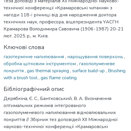
Теза доповіді з матеріалів ХІІ Міжнародної науково-
технічної конференції «Крамаровські читання» з
нагоди 118-ї річниці від дня народження доктора
технічних наук, професора, віцепрезидента УАСГН
Крамарова Володимира Савовича (1906-1987) 20-21
лют. 2025 р., м. Київ.
Ключові слова
газотермічне напилювання
,
нарощування поверхонь
,
обробка щітковим інструментом
,
газополуменеве
покриття
,
gas thermal spraying
,
surface build-up
,
Brushing
with a brush tool
,
gas flame coating
Бібліографічний опис
Дерябкіна, Є. С., Бантковський, В. А. Визначення
оптимальних режимів інтегрованого
газополуменевого напилювання відновлювальних
покриттів // Збірник тез доповідей ХІІ Міжнародної
науково-технічної конференції «Крамаровські