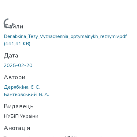
Вантажиться...
Файли
Deriabkina_Tezy_Vyznachennia_optymalnykh_rezhymiv.pdf
(441,41 KB)
Дата
2025-02-20
Автори
Дерябкіна, Є. С.
Бантковський, В. А.
Видавець
НУБіП України
Анотація