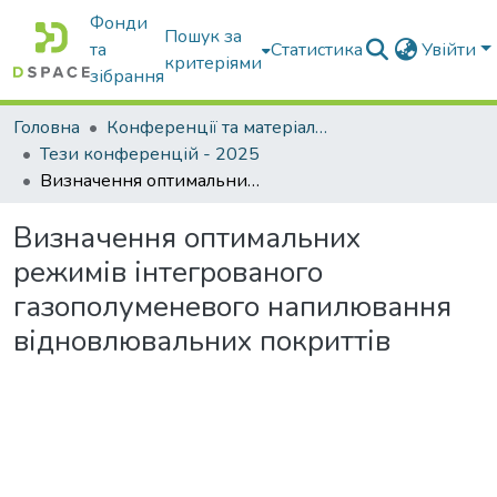
Фонди
Пошук за
та
Статистика
Увійти
критеріями
зібрання
Головна
Конференції та матеріали конференцій
Тези конференцій - 2025
Визначення оптимальних режимів інтегрованого газополуменевого напилювання відновлювальних покриттів
Визначення оптимальних
режимів інтегрованого
газополуменевого напилювання
відновлювальних покриттів