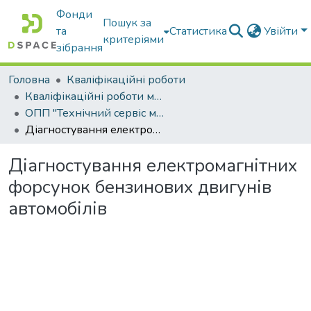
Фонди
Пошук за
та
Статистика
Увійти
критеріями
зібрання
Головна
Кваліфікаційні роботи
Кваліфікаційні роботи магістрів
ОПП "Технічний сервіс машин та обладнання сільськогосподарського виробництва"
Діагностування електромагнітних форсунок бензинових двигунів автомобілів
Діагностування електромагнітних
форсунок бензинових двигунів
автомобілів