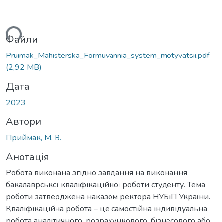
ься...
Файли
Pruimak_Mahisterska_Formuvannia_system_motyvatsii.pdf
(2,92 MB)
Дата
2023
Автори
Приймак, М. В.
Анотація
Робота виконана згідно завдання на виконання
бакалаврської кваліфікаційної роботи студенту. Тема
роботи затверджена наказом ректора НУБіП України.
Кваліфікаційна робота – це самостійна індивідуальна
робота аналітичного, розрахункового, бізнесового або