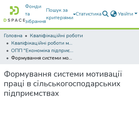
Фонди
Пошук за
та
Статистика
Увійти
критеріями
зібрання
Головна
Кваліфікаційні роботи
Кваліфікаційні роботи магістрів
ОПП "Економіка підприємства"
Формування системи мотивації праці в сільськогосподарських підприємствах
Формування системи мотивації
праці в сільськогосподарських
підприємствах