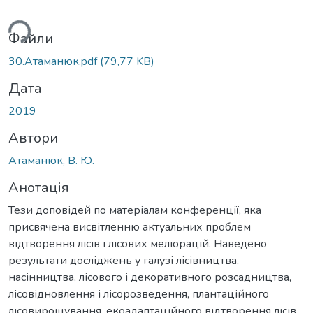
ься...
Файли
30.Атаманюк.pdf
(79,77 KB)
Дата
2019
Автори
Атаманюк, В. Ю.
Анотація
Тези доповідей по матеріалам конференції, яка
присвячена висвітленню актуальних проблем
відтворення лісів і лісових меліорацій. Наведено
результати досліджень у галузі лісівництва,
насінництва, лісового і декоративного розсадництва,
лісовідновлення і лісорозведення, плантаційного
лісовирощування, екоадаптаційного відтворення лісів,