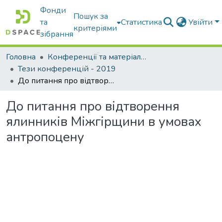
Фонди
Пошук за
та
Статистика
Увійти
критеріями
зібрання
Головна
Конференції та матеріали конференцій
Тези конференцій - 2019
До питання про відтворення ялинників Міжгірщини в умовах антропоцену
До питання про відтворення
ялинників Міжгірщини в умовах
антропоцену