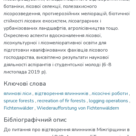
ботаніки, лісової селекції, полезахисного
лісорозведення, протиерозійних меліорацій, біотичної
стійкості лісових екосистем, лісоаграрних і
урбанізованих ландшафтів, агролісівництва тощо.
Окреслено аспекти вдосконалення лісової,
лісокультурної і лісомеліоративної освіти для
підготовки кваліфікованих фахівців лісового
господарства, висвітлено результати наукової
діяльності аспірантів і студентської молоді (6-8
листопада 2019 р).
Ключові слова
ялинові ліси
,
відтворення ялинників
,
лісосічні роботи
,
spruce forests
,
recreation of fir forests
,
logging operations
,
Fichtenwälder
,
Wiederaufforstung von Fichtenwäldern
Бібліографічний опис
До питання про відтворення ялинників Міжгірщини в