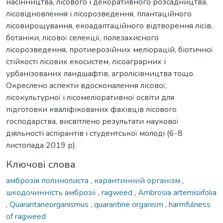
насінництва, лісового і декоративного розсадництва,
лісовідновлення і лісорозведення, плантаційного
лісовирощування, екоадаптаційного відтворення лісів,
ботаніки, лісової селекції, полезахисного
лісорозведення, протиерозійних меліорацій, біотичної
стійкості лісових екосистем, лісоаграрних і
урбанізованих ландшафтів, агролісівництва тощо.
Окреслено аспекти вдосконалення лісової,
лісокультурної і лісомеліоративної освіти для
підготовки кваліфікованих фахівців лісового
господарства, висвітлено результати наукової
діяльності аспірантів і студентської молоді (6-8
листопада 2019 р).
Ключові слова
амброзія полинолиста
,
карантинний організм
,
шкодочинність амброзії
,
ragweed
,
Ambrosia artemisiifolia
,
Quarantäneorganismus
,
quarantine organism
,
harmfulness
of ragweed