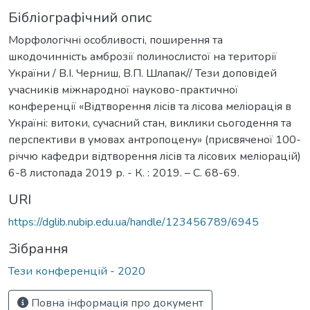
Бібліографічний опис
Морфологічні особливості, поширення та
шкодочинність амброзії полинослистої на території
України / В.І. Черниш, В.П. Шлапак// Тези доповідей
учасників міжнародної науково-практичної
конференції «Відтворення лісів та лісова меліорація в
Україні: витоки, сучасний стан, виклики сьогодення та
перспективи в умовах антропоцену» (присвяченої 100-
річчю кафедри відтворення лісів та лісових меліорацій)
6-8 листопада 2019 р. - К. : 2019. – С. 68-69.
URI
https://dglib.nubip.edu.ua/handle/123456789/6945
Зібрання
Тези конференцій - 2020
Повна інформація про документ