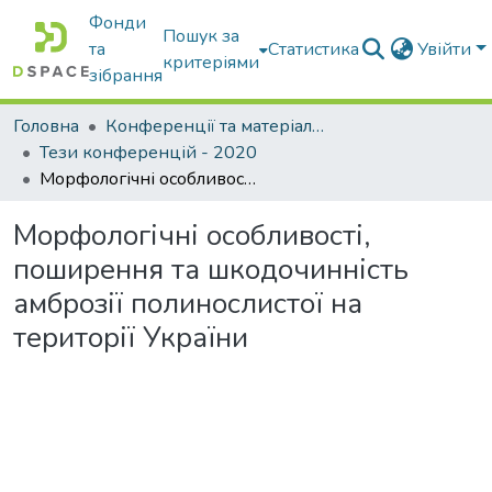
Фонди
Пошук за
та
Статистика
Увійти
критеріями
зібрання
Головна
Конференції та матеріали конференцій
Тези конференцій - 2020
Морфологічні особливості, поширення та шкодочинність амброзії полинослистої на території України
Морфологічні особливості,
поширення та шкодочинність
амброзії полинослистої на
території України