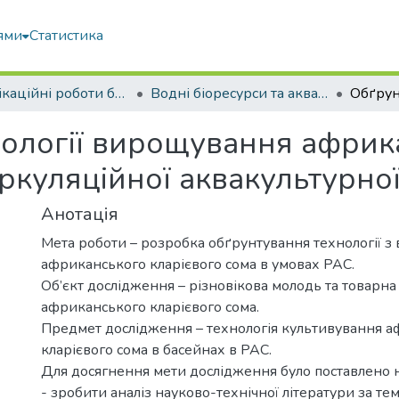
ями
Статистика
Кваліфікаційні роботи бакалаврів
Водні біоресурси та аквакультура
ології вирощування африк
ркуляційної аквакультурно
Анотація
Мета роботи – розробка обґрунтування технології 
африканського кларієвого сома в умовах РАС.
Об’єкт дослідження – різновікова молодь та товарна
африканського кларієвого сома.
Предмет дослідження – технологія культивування 
кларієвого сома в басейнах в РАС.
Для досягнення мети дослідження було поставлено н
- зробити аналіз науково-технічної літератури за т