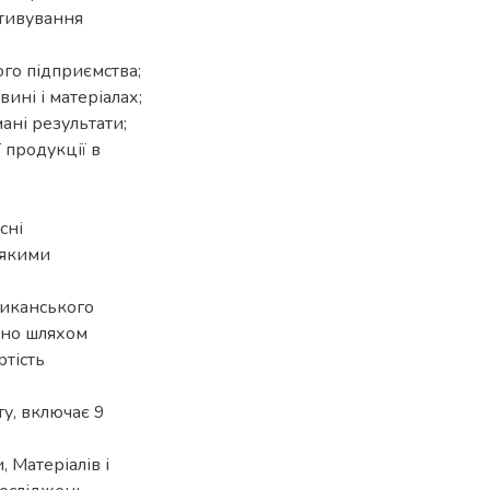
ьтивування
ого підприємства;
ині і матеріалах;
ані результати;
 продукції в
сні
 якими
риканського
ено шляхом
ртість
у, включає 9
, Матеріалів і