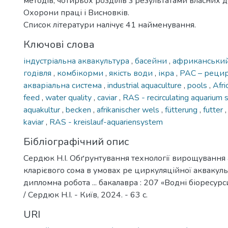
методів, чотирьох розділів з результатами власних 
Охорони праці і Висновків.
Список літератури налічує 41 найменування.
Ключові слова
індустріальна аквакультура
,
басейни
,
африканський
годівля
,
комбікорми
,
якість води
,
ікра
,
РАС – реци
акваріальна система
,
industrial aquaculture
,
pools
,
Afri
feed
,
water quality
,
caviar
,
RAS - recirculating aquarium
aquakultur
,
becken
,
afrikanischer wels
,
fütterung
,
futter
kaviar
,
RAS - kreislauf-aquariensystem
Бібліографічний опис
Сердюк Н.І. Обґрунтування технології вирощування
кларієвого сома в умовах ре циркуляційної аквакуль
дипломна робота ... бакалавра : 207 «Водні біоресурс
/ Сердюк Н.І. - Київ, 2024. - 63 с.
URI