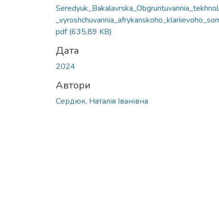
Seredyuk_Bakalavrska_Obgruntuvannia_tekhnolo
_vyroshchuvannia_afrykanskoho_klariievoho_so
pdf
(635,89 KB)
Дата
2024
Автори
Сердюк, Наталія Іванівна