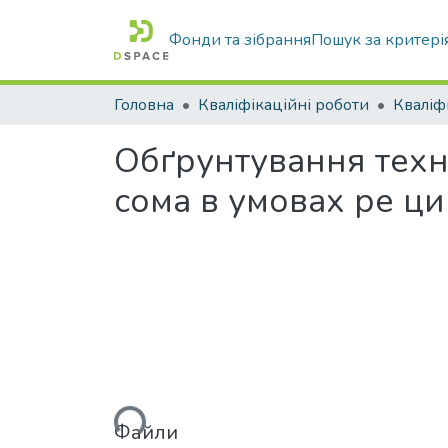
Фонди та зібрання
Пошук за критері
Головна
Кваліфікаційні роботи
Обґрунтування техн
сома в умовах ре ци
Вантажиться...
Файли