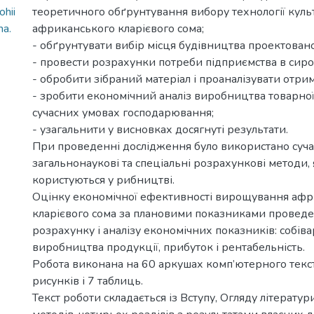
hii
теоретичного обґрунтування вибору технології кул
ma.
африканського кларієвого сома;
- обґрунтувати вибір місця будівництва проектован
- провести розрахунки потреби підприємства в сиров
- обробити зібраний матеріал і проаналізувати отрим
- зробити економічний аналіз виробництва товарної
сучасних умовах господарювання;
- узагальнити у висновках досягнуті результати.
При проведенні дослідження було використано суча
загальнонаукові та спеціальні розрахункові методи,
користуються у рибництві.
Оцінку економічної ефективності вирощування аф
кларієвого сома за плановими показниками провед
розрахунку і аналізу економічних показників: собіва
виробництва продукції, прибуток і рентабельність.
Робота виконана на 60 аркушах комп’ютерного текст
рисунків і 7 таблиць.
Текст роботи складається із Вступу, Огляду літератури