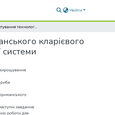
Увійти
Обґрунтування технології вирощування африканського кларієвого сома в умовах ре циркуляційної аквакультурної системи
анського кларієвого
ї системи
з вирощування
 риба
африканського
аступні завдання:
емою роботи для