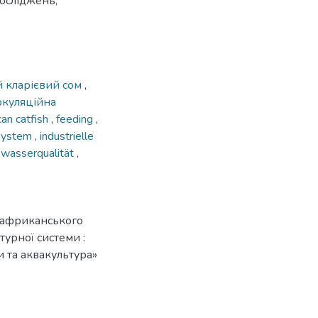
досліджень,
 кларієвий сом
,
ркуляційна
can catfish
,
feeding
,
 system
,
industrielle
,
wasserqualität
,
 африканського
турної системи :
и та аквакультура»