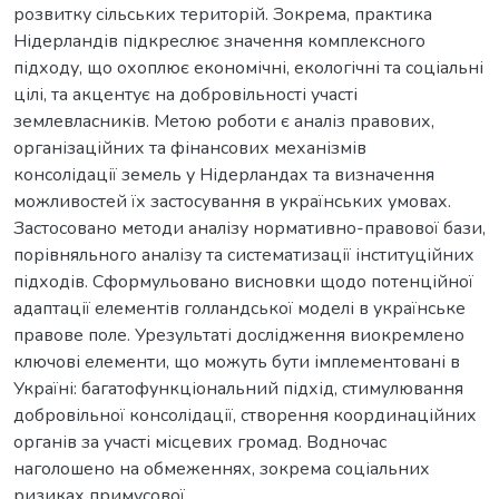
розвитку сільських територій. Зокрема, практика
Нідерландів підкреслює значення комплексного
підходу, що охоплює економічні, екологічні та соціальні
цілі, та акцентує на добровільності участі
землевласників. Метою роботи є аналіз правових,
організаційних та фінансових механізмів
консолідації земель у Нідерландах та визначення
можливостей їх застосування в українських умовах.
Застосовано методи аналізу нормативно-правової бази,
порівняльного аналізу та систематизації інституційних
підходів. Сформульовано висновки щодо потенційної
адаптації елементів голландської моделі в українське
правове поле. Урезультаті дослідження виокремлено
ключові елементи, що можуть бути імплементовані в
Україні: багатофункціональний підхід, стимулювання
добровільної консолідації, створення координаційних
органів за участі місцевих громад. Водночас
наголошено на обмеженнях, зокрема соціальних
ризиках примусової