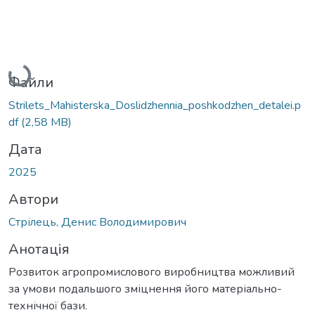
Вантажиться...
Файли
Strilets_Mahisterska_Doslidzhennia_poshkodzhen_detalei.p
df
(2,58 MB)
Дата
2025
Автори
Стрілець, Денис Володимирович
Анотація
Розвиток агропромислового виробництва можливий
за умови подальшого зміцнення його матеріально-
технічної бази.