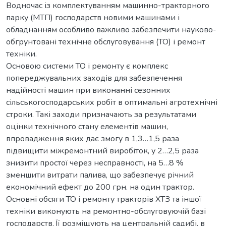
Водночас із комплектуванням машинно-тракторного
парку (МТП) господарств новими машинами і
обладнанням особливо важливо забезпечити науково-
обгрунтовані технічне обслуговування (ТО) і ремонт
техніки.
Основою системи ТО і ремонту є комплекс
попереджувальних заходів для забезпечення
надійності машин при виконанні сезонних
сільськогосподарських робіт в оптимальні агротехнічні
строки. Такі заходи призначають за результатами
оцінки технічного стану елементів машин,
впровадження яких дає змогу в 1,3…1,5 раза
підвищити міжремонтний виробіток, у 2…2,5 раза
знизити простої через несправності, на 5…8 %
зменшити витрати палива, що забезпечує річний
економічний ефект до 200 грн. на один трактор.
Основні обсяги ТО і ремонту тракторів ХТЗ та іншої
техніки виконують на ремонтно-обслуговуючій базі
господарств. Її розміщують на центральній садибі, в