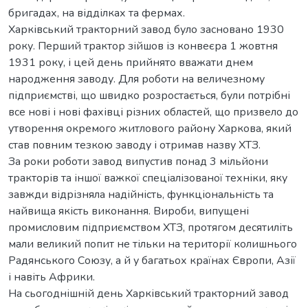
бригадах, на відділках та фермах.
Харківський тракторний завод було засновано 1930
року. Перший трактор зійшов із конвеєра 1 жовтня
1931 року, і цей день прийнято вважати днем
народження заводу. Для роботи на величезному
підприємстві, що швидко розростається, були потрібні
все нові і нові фахівці різних областей, що призвело до
утворення окремого житлового району Харкова, який
став повним тезкою заводу і отримав назву ХТЗ.
За роки роботи завод випустив понад 3 мільйони
тракторів та іншої важкої спеціалізованої техніки, яку
завжди відрізняла надійність, функціональність та
найвища якість виконання. Вироби, випущені
промисловим підприємством ХТЗ, протягом десятиліть
мали великий попит не тільки на території колишнього
Радянського Союзу, а й у багатьох країнах Європи, Азії
і навіть Африки.
На сьогоднішній день Харківський тракторний завод