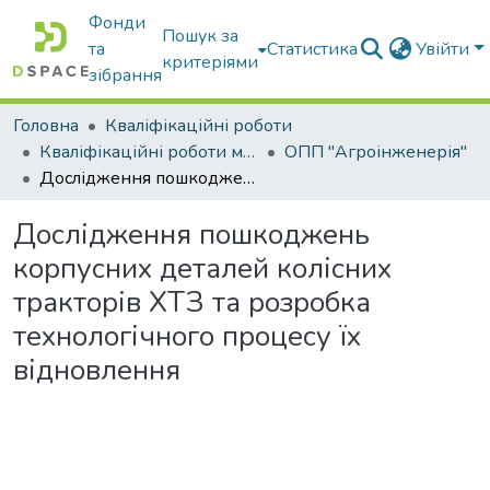
Фонди
Пошук за
та
Статистика
Увійти
критеріями
зібрання
Головна
Кваліфікаційні роботи
Кваліфікаційні роботи магістрів
ОПП "Агроінженерія"
Дослідження пошкоджень корпусних деталей колісних тракторів ХТЗ та розробка технологічного процесу їх відновлення
Дослідження пошкоджень
корпусних деталей колісних
тракторів ХТЗ та розробка
технологічного процесу їх
відновлення