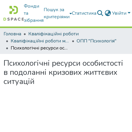
Фонди
Пошук за
та
Статистика
Увійти
критеріями
зібрання
Головна
Кваліфікаційні роботи
Кваліфікаційні роботи магістрів
ОПП "Психологія"
Психологічні ресурси особистості в подоланні кризових життєвих ситуацій
Психологічні ресурси особистості
в подоланні кризових життєвих
ситуацій