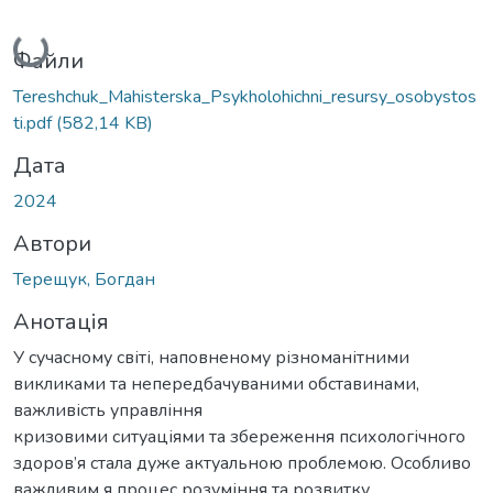
Вантажиться...
Файли
Tereshchuk_Mahisterska_Psykholohichni_resursy_osobystos
ti.pdf
(582,14 KB)
Дата
2024
Автори
Терещук, Богдан
Анотація
У сучасному світі, наповненому різноманітними
викликами та непередбачуваними обставинами,
важливість управління
кризовими ситуаціями та збереження психологічного
здоров’я стала дуже актуальною проблемою. Особливо
важливим я процес розуміння та розвитку