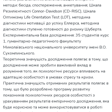
методи: бесіда, спостереження, анкетування; Шкала
Резилієнтності Connor-Davidson (CD-RISC), Шкала
Оптимізму Life Orientation Test (LOT), методика
діагностики мотивації до успіху Еллерса, методика
діагностики ступеню готовності до ризику Шуберта.
Експериментальна база дослідження: 35 студентів курс
1, гуманітарно-педагогічного факультету
Миколаївського національного університету імені В.О.
Сухомлинського.
Теоретична значущість дослідження полягає в тому, що
дослідження може зробити важливий вклад в
розуміння того, як психологічні ресурси впливають на
адаптацію особистості в умовах стресу та кризи.
Практична значущість отриманих результатів полягає в
тому, що було розроблено програму розвитку
показників психологічних ресурсів особистості з
урахуванням результатів емпіричного дослідження, яка
буде корисною та може використовуватися в роботі