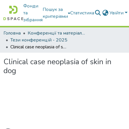
Фонди
Пошук за
та
Статистика
Увійти
критеріями
зібрання
Головна
Конференції та матеріали конференцій
Тези конференцій - 2025
Сlinical case neoplasia of skin in dog
Сlinical case neoplasia of skin in
dog
иться...