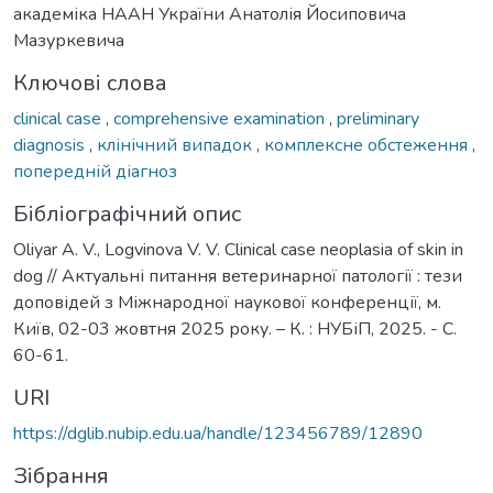
академіка НААН України Анатолія Йосиповича
Мазуркевича
Ключові слова
clinical case
,
comprehensive examination
,
preliminary
diagnosis
,
клінічний випадок
,
комплексне обстеження
,
попередній діагноз
Бібліографічний опис
Oliyar A. V., Logvinova V. V. Сlinical case neoplasia of skin in
dog // Актуальні питання ветеринарної патології : тези
доповідей з Міжнародної наукової конференції, м.
Київ, 02-03 жовтня 2025 року. – К. : НУБіП, 2025. - С.
60-61.
URI
https://dglib.nubip.edu.ua/handle/123456789/12890
Зібрання