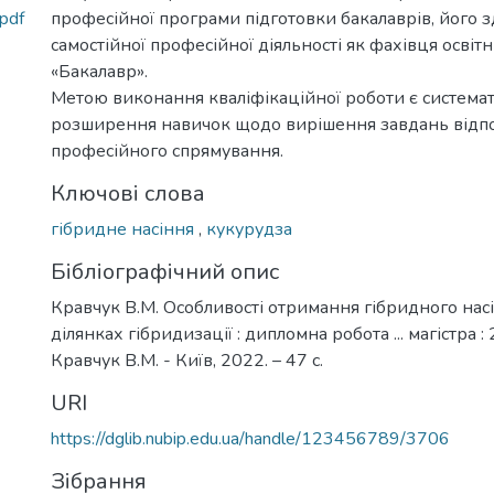
pdf
професійної програми підготовки бакалаврів, його з
самостійної професійної діяльності як фахівця освіт
«Бакалавр».
Метою виконання кваліфікаційної роботи є системат
розширення навичок щодо вирішення завдань відп
професійного спрямування.
Ключові слова
гібридне насіння
,
кукурудза
Бібліографічний опис
Кравчук В.М. Особливості отримання гібридного нас
ділянках гібридизації : дипломна робота ... магістра :
Кравчук В.М. - Київ, 2022. – 47 с.
URI
https://dglib.nubip.edu.ua/handle/123456789/3706
Зібрання