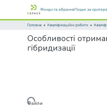
Фонди та зібрання
Пошук за критері
Головна
Кваліфікаційні роботи
Особливості отрима
гібридизації
Вантажиться...
Файли