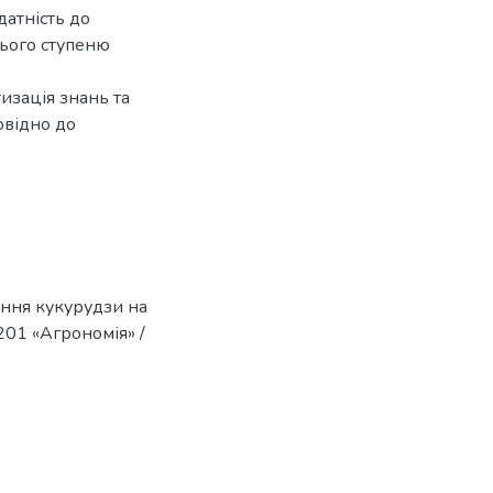
датність до
нього ступеню
изація знань та
овідно до
іння кукурудзи на
 201 «Агрономія» /