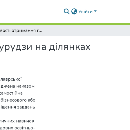
Увійти
Особливості отримання гібридного насіння кукурудзи на ділянках гібридизації
урудзи на ділянках
алаврської
ерджена наказом
самостійна
 бізнесового або
рішення завдань
ктичних навичок
адових освітньо-