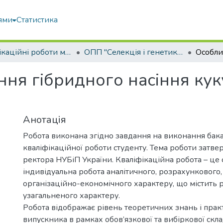
ями
Статистика
Кваліфікаційні роботи магістрів
ОПП "Селекція і генетика сільськогосподарських культур"
ння гібридного насіння кук
Анотація
Робота виконана згідно завдання на виконання бак
кваліфікаційної роботи студенту. Тема роботи затв
ректора НУБіП України. Кваліфікаційна робота – це 
індивідуальна робота аналітичного, розрахункового,
організаційно-економічного характеру, що містить 
узагальненого характеру.
Робота відображає рівень теоретичних знань і пра
випускника в рамках обов’язкової та вибіркової скл