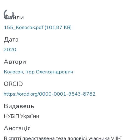
Вантажиться...
Файли
155_Колосок.pdf
(101,87 KB)
Дата
2020
Автори
Колосок, Ігор Олександрович
ORCID
https://orcid.org/0000-0001-9543-8782
Видавець
НУБіП України
Анотація
В статті представлена теза доповіді учасника VIІІ-ї