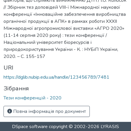
факторів, що сприяють виникненню ДТП / І.О. Колосок
// Збірник тез доповідей VIII-ї Міжнародної наукової
конференції «Інноваційне забезпечення виробництва
органічної продукції в АПК» в рамках роботи XXXII
Міжнародної агропромислової виставки «АГРО 2020»
(11-14 серпня 2020 року) : тези конференції /
Національний університет біоресурсів і
природокористування України - К. : НУБіП України,
2020. – C. 155-157
URI
https://dglib.nubip.edu.ua/handle/123456789/7481
Зібрання
Тези конференцій - 2020
Повна інформація про документ
DSpace software
copyright © 2002-2026
LYRASIS