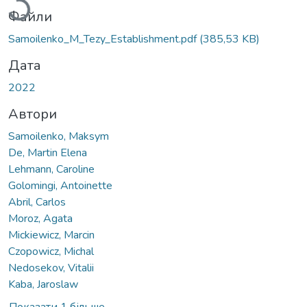
Файли
Samoilenko_M_Tezy_Establishment.pdf
(385,53 KB)
Дата
2022
Автори
Samoilenko, Maksym
De, Martin Elena
Lehmann, Caroline
Golomingi, Antoinette
Abril, Carlos
Moroz, Agata
Mickiewicz, Marcin
Czopowicz, Michal
Nedosekov, Vitalii
Kaba, Jaroslaw
Показати 1 більше