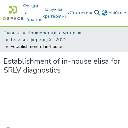
Фонди
Пошук за
та
Статистика
Увійти
критеріями
зібрання
Головна
Конференції та матеріали конференцій
Тези конференцій - 2022
Establishment of in-house elisa for SRLV diagnostics
Establishment of in-house elisa for
SRLV diagnostics
Вантажиться...