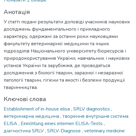
Анотація
У статті подані результати доповіді учасників наукових
досліджень фундаментального і прикладного
характеру, одержані за останні роки науковцями
факультету ветеринарної медицини та інших
підрозділів Національного університету біоресурсів і
природокористування України, навчальних і наукових
установ України та зарубіжжя, де проводяться
дослідження з біології тварин, заразної і незаразної
патології тварин, гігієни та якості і безпеки продукції
тваринництва.
Ключові слова
Establishment of in-house elisa
,
SRLV diagnostics
,
ветеринарна медицина
,
творення внутрішня система
ELISA
,
Einrichtung eines internen ELISA-Tests
,
діагностика SRLV
,
SRLV-Diagnose
,
veterinary medicine