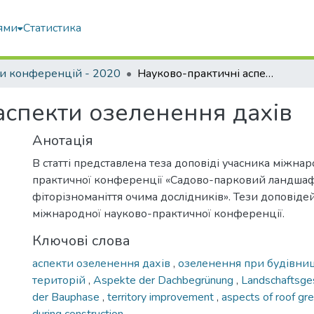
ями
Статистика
и конференцій - 2020
Науково-практичні аспекти озеленення дахів
аспекти озеленення дахів
Анотація
В статті представлена теза доповіді учасника міжна
практичної конференції «Садово-парковий ландшаф
фіторізноманіття очима дослідників». Тези доповіде
міжнародної науково-практичної конференції.
Ключові слова
аспекти озеленення дахів
,
озеленення при будівни
територій
,
Aspekte der Dachbegrünung
,
Landschaftsge
der Bauphase
,
territory improvement
,
aspects of roof gr