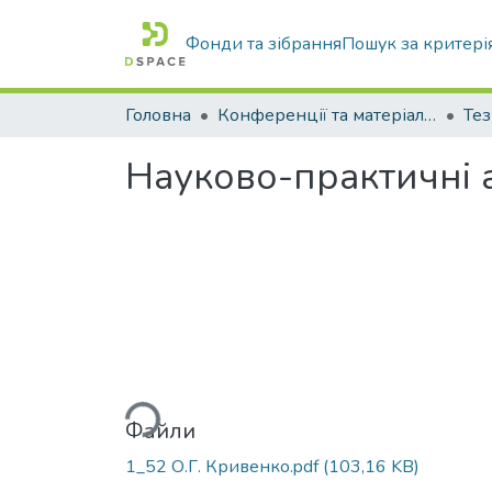
Фонди та зібрання
Пошук за критері
Головна
Конференції та матеріали конференцій
Тез
Науково-практичні 
Вантажиться...
Файли
1_52 О.Г. Кривенко.pdf
(103,16 KB)