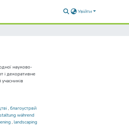
Увійти
родної науково-
т і декоративне
й учасників
цтві
,
благоустрвй
staltung während
eening
,
landscaping