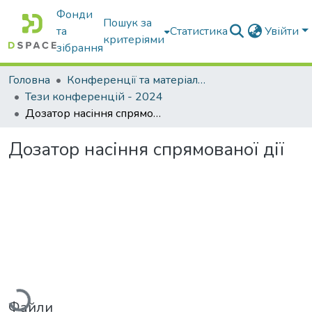
Фонди
Пошук за
та
Статистика
Увійти
критеріями
зібрання
Головна
Конференції та матеріали конференцій
Тези конференцій - 2024
Дозатор насіння спрямованої дії
Дозатор насіння спрямованої дії
антажиться...
Файли