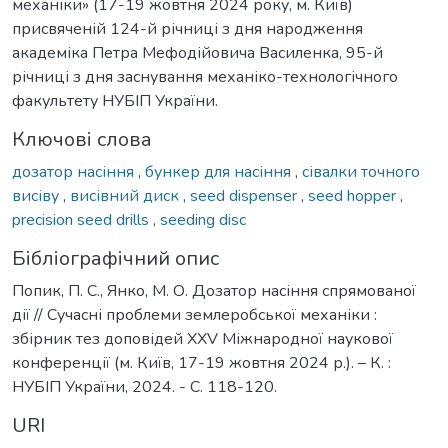
механіки» (17-19 жовтня 2024 року, м. Київ)
присвяченій 124-й річниці з дня народження
академіка Петра Мефодійовича Василенка, 95-й
річниці з дня заснування механіко-технологічного
факультету НУБІП України.
Ключові слова
дозатор насіння
,
бункер для насіння
,
сівалки точного
висіву
,
висівний диск
,
seed dispenser
,
seed hopper
,
precision seed drills
,
seeding disc
Бібліографічний опис
Попик, П. С., Янко, М. О. Дозатор насіння спрямованої
дії // Сучасні проблеми землеробської механіки :
збірник тез доповідей XXV Міжнародної наукової
конференції (м. Київ, 17-19 жовтня 2024 р.). – К. :
НУБІП України, 2024. - С. 118-120.
URI