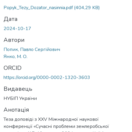
Popyk_Tezy_Dozator_nasinnia.pdf
(404,29 KB)
Дата
2024-10-17
Автори
Попик, Павло Сергійович
Янко, М. О.
ORCID
https://orcid.org/0000-0002-1320-3603
Видавець
НУБІП України
Анотація
Теза доповіді з XXV Міжнародної наукової
конференції «Сучасні проблеми землеробської