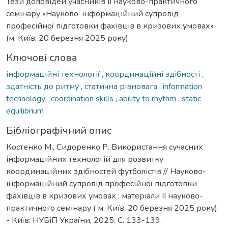
Тези доповідей учасників ІІ науково-практичного
семінару «Науково-інформаційний супровід
професійної підготовки фахівців в кризових умовах»
(м. Київ, 20 березня 2025 року)
Ключові слова
інформаційні технології
,
координаційні здібності
,
здатність до ритму
,
статична рівновага
,
information
technology
,
coordination skills
,
ability to rhythm
,
static
equilibrium
Бібліографічний опис
Костенко М., Сидоренко Р. Використання сучасних
інформаційних технологій для розвитку
координаційних здібностей футболістів // Науково-
інформаційний супровід професійної підготовки
фахівців в кризових умовах : матеріали ІІ науково-
практичного семінару ( м. Київ, 20 березня 2025 року)
- Київ: НУБіП України, 2025. C. 133-139.