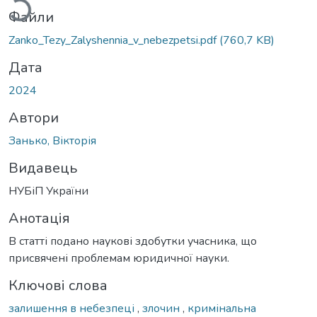
Файли
Zanko_Tezy_Zalyshennia_v_nebezpetsi.pdf
(760,7 KB)
Дата
2024
Автори
Занько, Вікторія
Видавець
НУБіП України
Анотація
В статті подано наукові здобутки учасника, що
присвячені проблемам юридичної науки.
Ключові слова
залишення в небезпеці
,
злочин
,
кримінальна