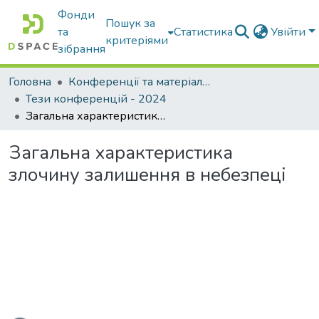
Фонди
Пошук за
та
Статистика
Увійти
критеріями
зібрання
Головна
Конференції та матеріали конференцій
Тези конференцій - 2024
Загальна характеристика злочину залишення в небезпеці
Загальна характеристика
злочину залишення в небезпеці
житься...