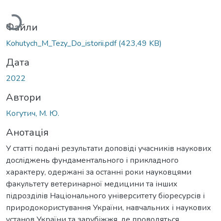
Вантажиться...
Файли
Kohutych_M_Tezy_Do_istorii.pdf
(423,49 KB)
Дата
2022
Автори
Когутич, М. Ю.
Анотація
У статті подані результати доповіді учасників наукових
досліджень фундаментального і прикладного
характеру, одержані за останні роки науковцями
факультету ветеринарної медицини та інших
підрозділів Національного університету біоресурсів і
природокористування України, навчальних і наукових
установ України та зарубіжжя, де проводяться