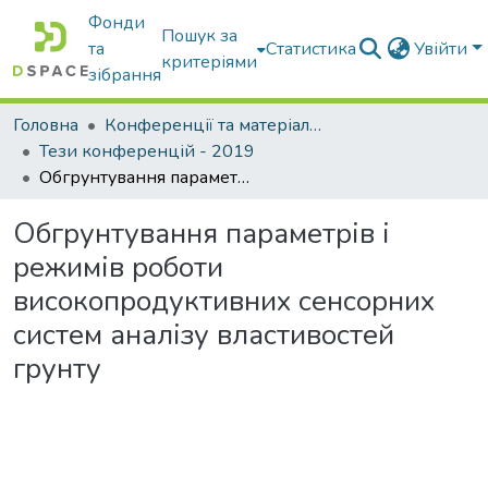
Фонди
Пошук за
та
Статистика
Увійти
критеріями
зібрання
Головна
Конференції та матеріали конференцій
Тези конференцій - 2019
Обгрунтування параметрів і режимів роботи високопродуктивних сенсорних систем аналізу властивостей грунту
Обгрунтування параметрів і
режимів роботи
високопродуктивних сенсорних
систем аналізу властивостей
грунту