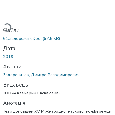
житься...
Файли
61.Задорожнюк.pdf
(67,5 KB)
Дата
2019
Автори
Задорожнюк, Дмитро Володимирович
Видавець
ТОВ «Аквамарин Ексклюзив»
Анотація
Тези доповідей XV Міжнародної наукової конференції