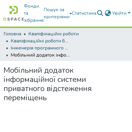
Фонди
Пошук за
та
Статистика
Увійти
критеріями
зібрання
Головна
Кваліфікаційні роботи
Кваліфікаційні роботи бакалаврів
Інженерія програмного забезпечення
Мобільний додаток інформаційної системи приватного відстеження переміщень
Мобільний додаток
інформаційної системи
приватного відстеження
переміщень