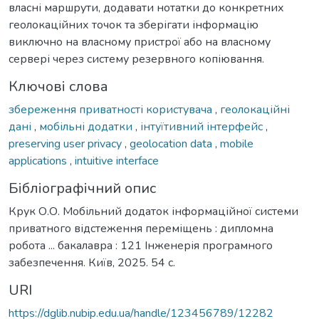
власні маршрути, додавати нотатки до конкретних
геолокаційних точок та зберігати інформацію
виключно на власному пристрої або на власному
сервері через систему резервного копіювання.
Ключові слова
збереження приватності користувача
,
геолокаційні
дані
,
мобільні додатки
,
інтуїтивний інтерфейс
,
preserving user privacy
,
geolocation data
,
mobile
applications
,
intuitive interface
Бібліографічний опис
Крук О.О. Мобільний додаток інформаційної системи
приватного відстеження переміщень : дипломна
робота ... бакалавра : 121 Інженерія програмного
забезпечення. Київ, 2025. 54 с.
URI
https://dglib.nubip.edu.ua/handle/123456789/12282