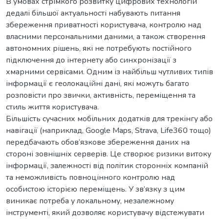
В умовах стрімкого розвитку цифрових технологій
дедалі більшої актуальності набувають питання
збереження приватності користувача, контролю над
власними персональними даними, а також створення
автономних рішень, які не потребують постійного
підключення до інтернету або синхронізації з
хмарними сервісами. Одним із найбільш чутливих типів
інформації є геолокаційні дані, які можуть багато
розповісти про звички, активність, переміщення та
стиль життя користувача.
Більшість сучасних мобільних додатків для трекінгу або
навігації (наприклад, Google Maps, Strava, Life360 тощо)
передбачають обов’язкове збереження даних на
стороні зовнішніх серверів. Це створює ризики витоку
інформації, залежності від політик сторонніх компаній
та неможливість повноцінного контролю над
особистою історією переміщень. У зв’язку з цим
виникає потреба у локальному, незалежному
інструменті, який дозволяє користувачу відстежувати