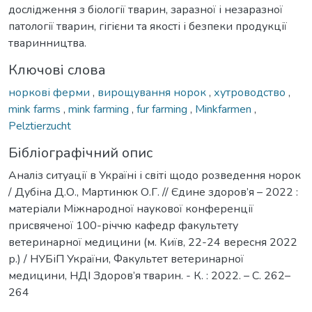
дослідження з біології тварин, заразної і незаразної
патології тварин, гігієни та якості і безпеки продукції
тваринництва.
Ключові слова
норкові ферми
,
вирощування норок
,
хутроводство
,
mink farms
,
mink farming
,
fur farming
,
Minkfarmen
,
Pelztierzucht
Бібліографічний опис
Аналіз ситуації в Україні і світі щодо розведення норок
/ Дубіна Д.О., Мартинюк О.Г. // Єдине здоров’я – 2022 :
матеріали Міжнародної наукової конференції
присвяченої 100-річчю кафедр факультету
ветеринарної медицини (м. Київ, 22-24 вересня 2022
р.) / НУБіП України, Факультет ветеринарної
медицини, НДІ Здоров’я тварин. - К. : 2022. – С. 262–
264