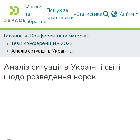
Фонди
Пошук за
та
Статистика
Увійти
критеріями
зібрання
Головна
Конференції та матеріали конференцій
Тези конференцій - 2022
Аналіз ситуації в Україні і світі щодо розведення норок
Аналіз ситуації в Україні і світі
щодо розведення норок
ться...