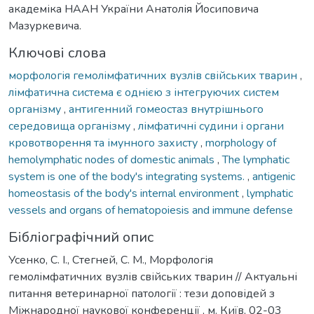
академіка НААН України Анатолія Йосиповича
Мазуркевича.
Ключові слова
морфологія гемолімфатичних вузлів свійських тварин
,
лімфатична система є однією з інтегруючих систем
організму
,
антигенний гомеостаз внутрішнього
середовища організму
,
лімфатичні судини і органи
кровотворення та імунного захисту
,
morphology of
hemolymphatic nodes of domestic animals
,
The lymphatic
system is one of the body's integrating systems.
,
antigenic
homeostasis of the body's internal environment
,
lymphatic
vessels and organs of hematopoiesis and immune defense
Бібліографічний опис
Усенко, С. І., Стегней, С. М., Морфологія
гемолімфатичних вузлів свійських тварин // Актуальні
питання ветеринарної патології : тези доповідей з
Міжнародної наукової конференції , м. Київ, 02-03