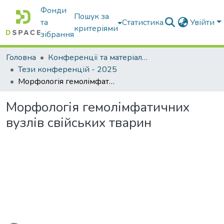
Фонди
Пошук за
та
Статистика
Увійти
критеріями
зібрання
Головна
Конференції та матеріали конференцій
Тези конференцій - 2025
Морфологія гемолімфатичних вузлів свійських тварин
Морфологія гемолімфатичних
вузлів свійських тварин
ься...