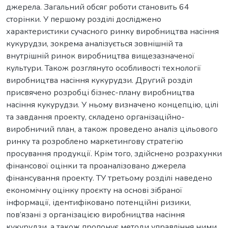
джерела. Загальний обсяг роботи становить 64
сторінки. У першому розділі досліджено
характеристики сучасного ринку виробництва насіння
кукурудзи, зокрема аналізується зовнішній та
внутрішній ринок виробництва вищезазначеної
культури. Також розглянуто особливості технології
виробництва насіння кукурудзи. Другий розділ
присвячено розробці бізнес-плану виробництва
насіння кукурудзи. У ньому визначено концепцію, цілі
та завдання проекту, складено організаційно-
виробничий план, а також проведено аналіз цільового
ринку та розроблено маркетингову стратегію
просування продукції. Крім того, здійснено розрахунки
фінансової оцінки та проаналізовано джерела
фінансування проекту. ТУ третьому розділі наведено
економічну оцінку проєкту на основі зібраної
інформації, ідентифіковано потенційні ризики,
пов’язані з організацією виробництва насіння
кукурудзи, а також пропонує методи управління ними.