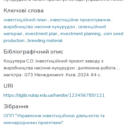
Ключові слова
інвестиційний план
,
інвестиційне проектування
,
виробництво насіння кукурудзи
,
селекційний
матеріал
,
investment plan
,
investment planning
,
corn seed
production
,
breeding material
Бібліографічний опис
Коцупера С.О. Інвестиційний проект заводу з
виробництва насіння кукурудзи : дипломна робота …
магістра : 073 Менеджмент. Київ. 2024. 64 с.
URI
https://dglib.nubip.edu.ua/handle/123456789/121
Зібрання
ОПП "Управління інвестиційною діяльністю та
міжнародними проектами"