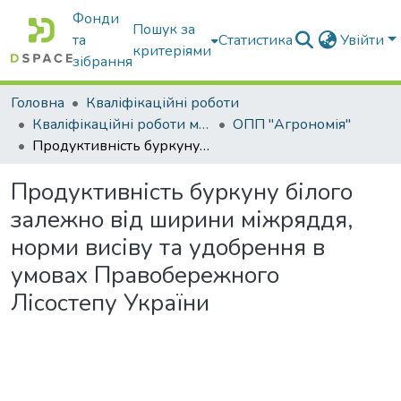
Фонди
Пошук за
та
Статистика
Увійти
критеріями
зібрання
Головна
Кваліфікаційні роботи
Кваліфікаційні роботи магістрів
ОПП "Агрономія"
Продуктивність буркуну білого залежно від ширини міжряддя, норми висіву та удобрення в умовах Правобережного Лісостепу України
Продуктивність буркуну білого
залежно від ширини міжряддя,
норми висіву та удобрення в
умовах Правобережного
Лісостепу України