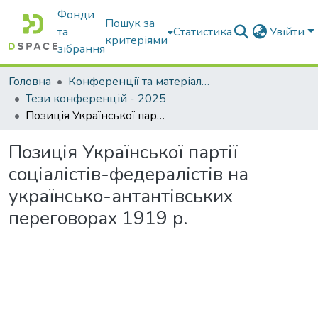
Фонди
Пошук за
та
Статистика
Увійти
критеріями
зібрання
Головна
Конференції та матеріали конференцій
Тези конференцій - 2025
Позиція Української партії соціалістів-федералістів на українсько-антантівських переговорах 1919 р.
Позиція Української партії
соціалістів-федералістів на
українсько-антантівських
переговорах 1919 р.