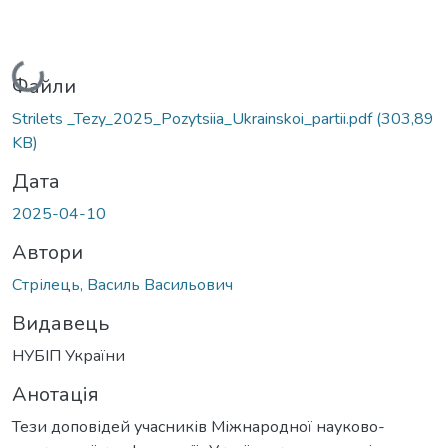
Вантажиться...
Файли
Strilets _Tezy_2025_Pozytsiia_Ukrainskoi_partii.pdf
(303,89
KB)
Дата
2025-04-10
Автори
Стрілець, Василь Васильович
Видавець
НУБІП України
Анотація
Тези доповідей учасників Міжнародної науково-