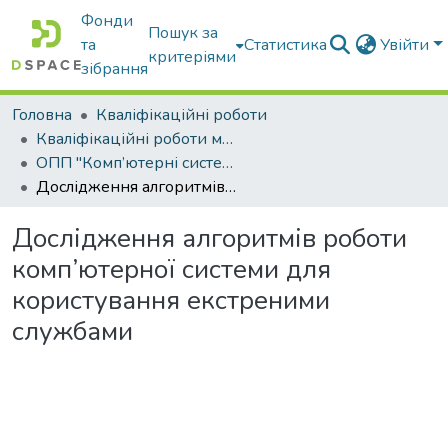
Фонди
Пошук за
та
Статистика
Увійти
критеріями
зібрання
Головна
Кваліфікаційні роботи
Кваліфікаційні роботи магістрів
ОПП "Комп’ютерні системи і мережі"
Дослідження алгоритмів роботи комп’ютерної системи для користування екстреними службами
Дослідження алгоритмів роботи
комп’ютерної системи для
користування екстреними
службами