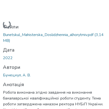
Вантажиться...
Файли
Bunetskul_Мahisterska_Doslidzhennia_alhorytmiv.pdf
(3,14
MB)
Дата
2022
Автори
Бунецкул, А. В.
Анотація
Робота виконана згідно завдання на виконання
бакалаврської кваліфікаційної роботи студенту. Тема
роботи затверджена наказом ректора НУБіП України.