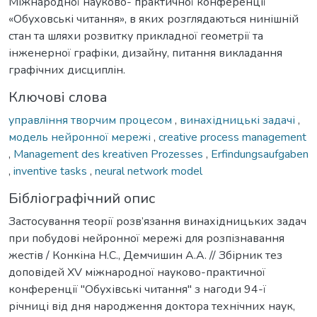
Міжнародної науково- практичної конференції
«Обуховські читання», в яких розглядаються нинішній
стан та шляхи розвитку прикладної геометрії та
інженерної графіки, дизайну, питання викладання
графічних дисциплін.
Ключові слова
управління творчим процесом
,
винахідницькі задачі
,
модель нейронної мережі
,
creative process management
,
Management des kreativen Prozesses
,
Erfindungsaufgaben
,
inventive tasks
,
neural network model
Бібліографічний опис
Застосування теорії розв’язання винахідницьких задач
при побудові нейронної мережі для розпізнавання
жестів / Конкіна Н.С., Демчишин А.А. // Збірник тез
доповідей XV міжнародної науково-практичної
конференції "Обухівські читання" з нагоди 94-ї
річниці від дня народження доктора технічних наук,