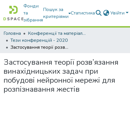
Фонди
Пошук за
та
Статистика
Увійти
критеріями
зібрання
Головна
Конференції та матеріали конференцій
Тези конференцій - 2020
Застосування теорії розв’язання винахідницьких задач при побудові нейронної мережі для розпізнавання жестів
Застосування теорії розв’язання
винахідницьких задач при
побудові нейронної мережі для
розпізнавання жестів