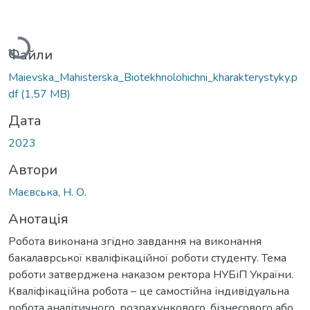
Вантажиться...
Файли
Maievska_Mahisterska_Biotekhnolohichni_kharakterystyky.p
df
(1,57 MB)
Дата
2023
Автори
Маєвська, Н. О.
Анотація
Робота виконана згідно завдання на виконання
бакалаврської кваліфікаційної роботи студенту. Тема
роботи затверджена наказом ректора НУБіП України.
Кваліфікаційна робота – це самостійна індивідуальна
робота аналітичного, розрахункового, бізнесового або