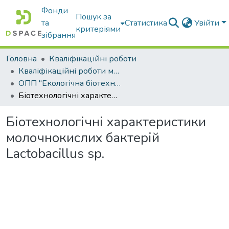
Фонди
Пошук за
та
Статистика
Увійти
критеріями
зібрання
Головна
Кваліфікаційні роботи
Кваліфікаційні роботи магістрів
ОПП "Екологічна біотехнологія та біоенергетика"
Біотехнологічні характеристики молочнокислих бактерій Lactobacillus sp.
Біотехнологічні характеристики
молочнокислих бактерій
Lactobacillus sp.