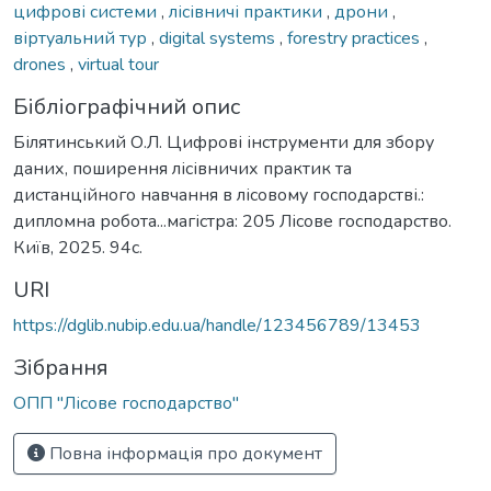
цифрові системи
,
лісівничі практики
,
дрони
,
віртуальний тур
,
digital systems
,
forestry practices
,
drones
,
virtual tour
Бібліографічний опис
Білятинський О.Л. Цифрові інструменти для збору
даних, поширення лісівничих практик та
дистанційного навчання в лісовому господарстві.:
дипломна робота...магістра: 205 Лісове господарство.
Київ, 2025. 94с.
URI
https://dglib.nubip.edu.ua/handle/123456789/13453
Зібрання
ОПП "Лісове господарство"
Повна інформація про документ