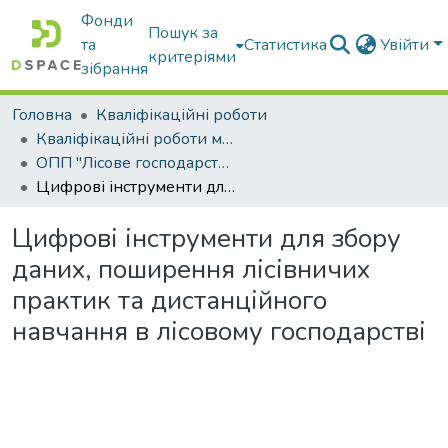
Фонди
Пошук за
та
Статистика
Увійти
критеріями
зібрання
Головна
Кваліфікаційні роботи
Кваліфікаційні роботи магістрів
ОПП "Лісове господарство"
Цифрові інструменти для збору даних, поширення лісівничих практик та дистанційного навчання в лісовому господарстві
Цифрові інструменти для збору
даних, поширення лісівничих
практик та дистанційного
навчання в лісовому господарстві