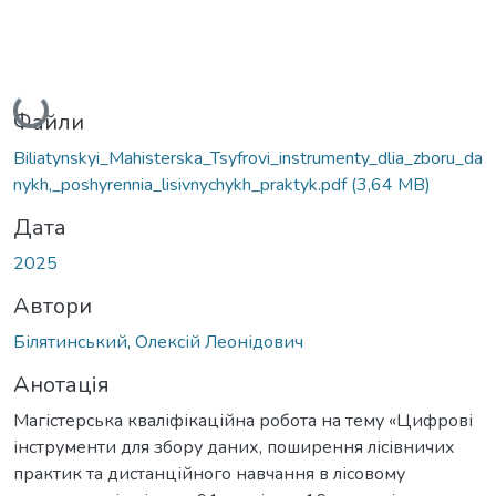
Вантажиться...
Файли
Biliatynskyi_Mahisterska_Tsyfrovi_instrumenty_dlia_zboru_da
nykh,_poshyrennia_lisivnychykh_praktyk.pdf
(3,64 MB)
Дата
2025
Автори
Білятинський, Олексій Леонідович
Анотація
Магістерська кваліфікаційна робота на тему «Цифрові
інструменти для збору даних, поширення лісівничих
практик та дистанційного навчання в лісовому