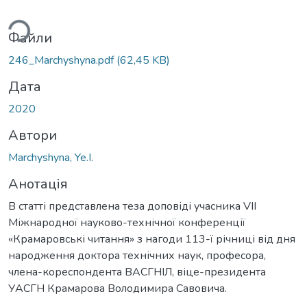
ься...
Файли
246_Marchyshyna.pdf
(62,45 KB)
Дата
2020
Автори
Marchyshyna, Ye.I.
Анотація
В статті представлена теза доповіді учасника VIІ
Міжнародної науково-технічної конференції
«Крамаровські читання» з нагоди 113-ї річниці від дня
народження доктора технічних наук, професора,
члена-кореспондента ВАСГНІЛ, віце-президента
УАСГН Крамарова Володимира Савовича.