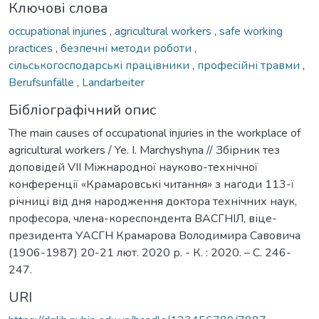
Ключові слова
occupational injuries
,
agricultural workers
,
safe working
practices
,
безпечні методи роботи
,
сільськогосподарські працівники
,
професійні травми
,
Berufsunfälle
,
Landarbeiter
Бібліографічний опис
The main causes of occupational injuries in the workplace of
agricultural workers / Ye. I. Мarchyshyna // Збірник тез
доповідей VIІ Міжнародної науково-технічної
конференції «Крамаровські читання» з нагоди 113-ї
річниці від дня народження доктора технічних наук,
професора, члена-кореспондента ВАСГНІЛ, віце-
президента УАСГН Крамарова Володимира Савовича
(1906-1987) 20-21 лют. 2020 р. - К. : 2020. – С. 246-
247.
URI