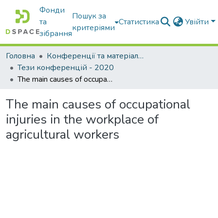
Фонди
Пошук за
та
Статистика
Увійти
критеріями
зібрання
Головна
Конференції та матеріали конференцій
Тези конференцій - 2020
The main causes of occupational injuries in the workplace of agricultural workers
The main causes of occupational
injuries in the workplace of
agricultural workers