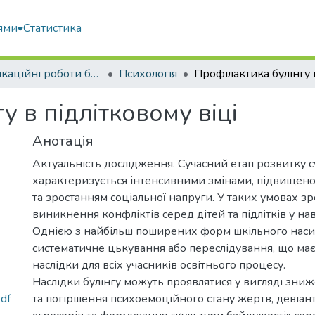
ями
Статистика
Кваліфікаційні роботи бакалаврів
Психологія
у в підлітковому віці
Анотація
Актуальність дослідження. Сучасний етап розвитку с
характеризується інтенсивними змінами, підвищен
та зростанням соціальної напруги. У таких умовах з
виникнення конфліктів серед дітей та підлітків у на
Однією з найбільш поширених форм шкільного насиль
систематичне цькування або переслідування, що має
наслідки для всіх учасників освітнього процесу.
Наслідки булінгу можуть проявлятися у вигляді зни
pdf
та погіршення психоемоційного стану жертв, девіан