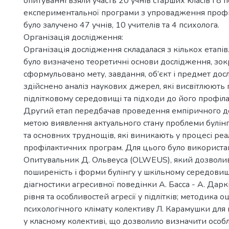
опитуванні взяли участь 20 учнів старших класів і 8 п
експериментальної програми з упровадження профі
було залучено 47 учнів, 10 учителів та 4 психолога.
Організація дослідження:
Організація дослідження складалася з кількох етапів
було визначено теоретичні основи дослідження, зо
сформульовано мету, завдання, об’єкт і предмет дос
здійснено аналіз наукових джерел, які висвітлюють 
підлітковому середовищі та підходи до його профіл
Другий етап передбачав проведення емпіричного д
метою виявлення актуального стану проблеми булінгу
та основних труднощів, які виникають у процесі реал
профілактичних програм. Для цього було використан
Опитувальник Д. Ольвеуса (OLWEUS), який дозволи
поширеність і форми булінгу у шкільному середовищ
діагностики агресивної поведінки А. Басса - А. Дарк
рівня та особливостей агресії у підлітків; методика о
психологічного клімату колективу Л. Карамушки для
у класному колективі, що дозволило визначити особл