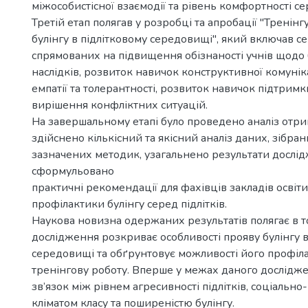
міжособистісної взаємодії та рівень комфортності с
Третій етап полягав у розробці та апробації "Тренін
булінгу в підлітковому середовищі", який включав се
спрямованих на підвищення обізнаності учнів щодо б
наслідків, розвиток навичок конструктивної комунік
емпатії та толерантності, розвиток навичок підтримки
вирішення конфліктних ситуацій.
На завершальному етапі було проведено аналіз отри
здійснено кількісний та якісний аналіз даних, зібра
зазначених методик, узагальнено результати дослід
сформульовано
практичні рекомендації для фахівців закладів освіт
профілактики булінгу серед підлітків.
Наукова новизна одержаних результатів полягає в т
дослідження розкриває особливості прояву булінгу в
середовищі та обґрунтовує можливості його профіл
тренінгову роботу. Вперше у межах даного дослідж
зв’язок між рівнем агресивності підлітків, соціальн
кліматом класу та поширеністю булінгу.