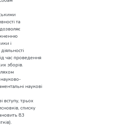
особам
вськими
вності та
 дозволяє
никненню
ики і
діяльності
під час проведення
их зборів.
шляхом
 науково-
аментальні наукові
і вступу, трьох
исновків, списку
тановить 83
ків).