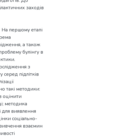
едагогів. До
лактичних заходів
. На першому етапі
крема
лідження, а також
проблему булінгу в
актики.
ослідження з
 серед підлітків
ізації
о такі методики:
в оцінити
і; методика
і для виявлення
цінки соціально-
 вивчення взаємин
ивості