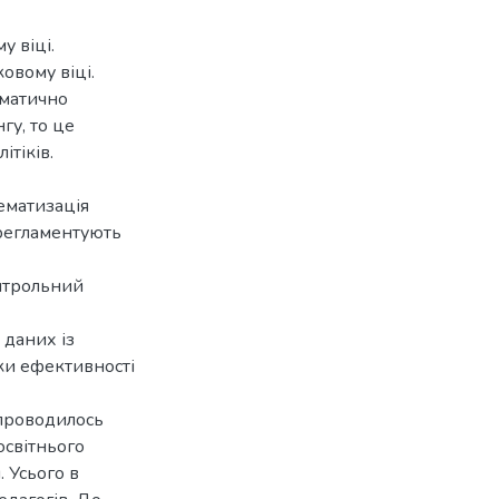
у віці.
овому віці.
ематично
гу, то це
тіків.
тематизація
 регламентують
нтрольний
 даних із
нки ефективності
проводилось
освітнього
. Усього в