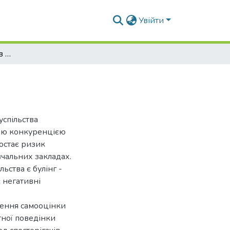
Увійти
Профілактика булінгу в підлітковому віці
успільства
ою конкуренцією
ростає ризик
вчальних закладах.
ства є булінг -
 негативні
ження самооцінки
тної поведінки