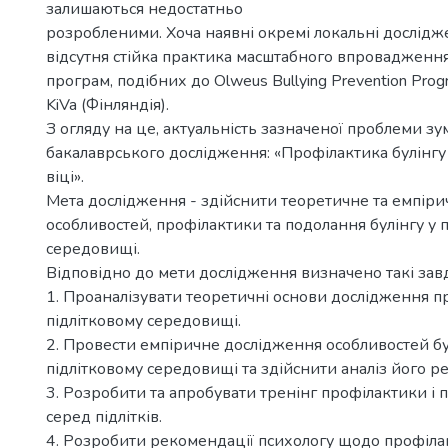
залишаються недостатньо
розробленими. Хоча наявні окремі локальні дослідже
відсутня стійка практика масштабного впровадженн
програм, подібних до Olweus Bullying Prevention Prog
KiVa (Фінляндія).
З огляду на це, актуальність зазначеної проблеми з
бакалаврського дослідження: «Профілактика булінгу 
віці».
Мета дослідження - здійснити теоретичне та емпір
особливостей, профілактики та подолання булінгу у 
середовищі.
Відповідно до мети дослідження визначено такі зав
1. Проаналізувати теоретичні основи дослідження п
підлітковому середовищі.
2. Провести емпіричне дослідження особливостей бу
підлітковому середовищі та здійснити аналіз його ре
3. Розробити та апробувати тренінг профілактики і 
серед підлітків.
4. Розробити рекомендації психологу щодо профіла