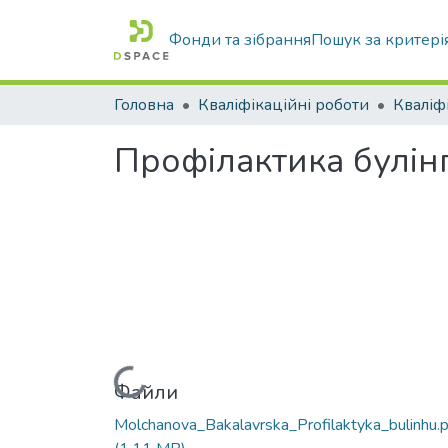
Фонди та зібрання
Пошук за критері
Головна
Кваліфікаційні роботи
Профілактика булінг
Вантажиться...
Файли
Molchanova_Bakalavrska_Profilaktyka_bulinhu.