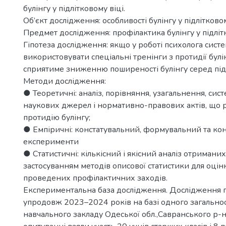
булінгу у підлітковому віці.
Об’єкт дослідження: особливості булінгу у підлітковом
Предмет дослідження: профілактика булінгу у підлітк
Гіпотеза дослідження: якщо у роботі психолога сист
використовувати спеціальні тренінги з протидії булін
сприятиме зниженню поширеності булінгу серед підлі
Методи дослідження:
● Теоретичні: аналіз, порівняння, узагальнення, сис
наукових джерел і нормативно-правових актів, що
протидію булінгу;
● Емпіричні: констатувальний, формувальний та ко
експерименти
● Статистичні: кількісний і якісний аналіз отриманих
застосуванням методів описової статистики для оці
проведених профілактичних заходів.
Експериментальна база дослідження. Дослідження 
упродовж 2023–2024 років на базі одного загально
навчального закладу Одеської обл.,Савранського р-н