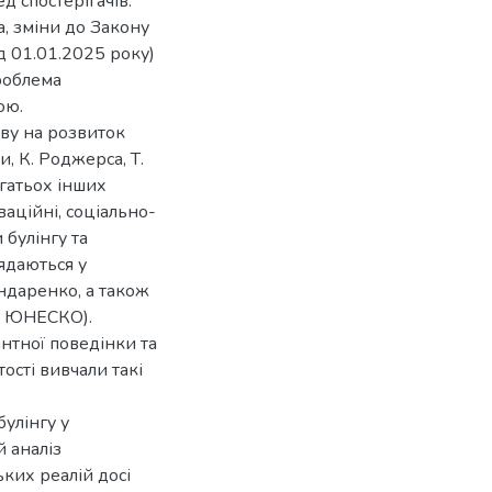
д спостерігачів.
а, зміни до Закону
д 01.01.2025 року)
роблема
ою.
ву на розвиток
, К. Роджерса, Т.
агатьох інших
ваційні, соціально-
 булінгу та
ядаються у
ондаренко, а також
, ЮНЕСКО).
нтної поведінки та
ості вивчали такі
улінгу у
 аналіз
ьких реалій досі