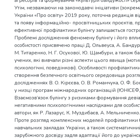
агресорів та формування «культури байдужості» сере
Утім, незважаючи на законодавчі ініціативи (зокрем
України «Про освіту» 2019 року, поточна редакція ві
та появу інформаційно- просвітницьких проєктів, п
ефективної профілактики булінгу залишається гостр
Проблемі дослідження феномену булінгу і його впли
особистості присвячено праці Д. Ольвеуса, А. Бандури
М. Титаренко, Н. Г. Осухової, Ю. Щамбури, а також б
учених, які вивчали різні аспекти цього явища (моти
психологічні, поведінкові). Особливості профілактики
створення безпечного освітнього середовища розгл
дослідженнях В. О. Кірєєва, О. В. Романчука, О. Ф. Б
у низці програм міжнародних організацій (ЮНІСЕФ
Взаємозв’язок булінгу з ризиками формування девіа
негативними психологічними наслідками для особист
автори, як Р. Лазарус, К. Муздибаєв, А. Мельниченко.
Проте розгляд комплексних моделей профілактики б
навчальних закладах України, а також систематичний
зарубіжного досвіду задля адаптації його до українс