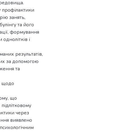
ередовища.
гу профілактики
рію занять,
улінгу та його
ації, формування
 однолітків і
маних результатів,
них за допомогою
ження та
и щодо
ому, що
 підлітковому
актики через
ення виявлено
о-психологічним