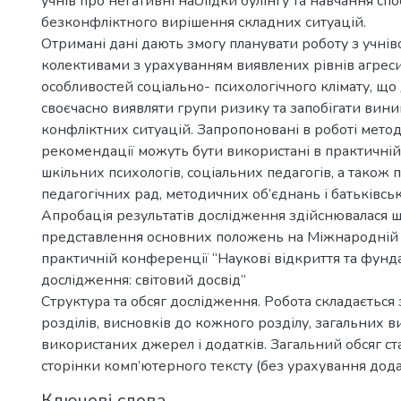
учнів про негативні наслідки булінгу та навчання сп
безконфліктного вирішення складних ситуацій.
Отримані дані дають змогу планувати роботу з учні
колективами з урахуванням виявлених рівнів агреси
особливостей соціально- психологічного клімату, що
своєчасно виявляти групи ризику та запобігати ви
конфліктних ситуацій. Запропоновані в роботі метод
рекомендації можуть бути використані в практичній 
шкільних психологів, соціальних педагогів, а також 
педагогічних рад, методичних об’єднань і батьківськ
Апробація результатів дослідження здійснювалася 
представлення основних положень на Міжнародній
практичній конференції “Наукові відкриття та фунд
дослідження: світовий досвід”
Структура та обсяг дослідження. Робота складається з
розділів, висновків до кожного розділу, загальних в
використаних джерел і додатків. Загальний обсяг с
сторінки комп’ютерного тексту (без урахування додат
Ключові слова