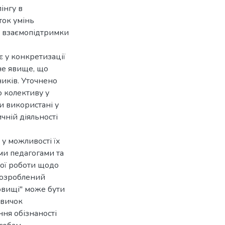
інгу в
ток умінь
а взаємопідтримки
 у конкретизації
не явище, що
ників. Уточнено
о колективу у
и використані у
чній діяльності
у можливості їх
ми педагогами та
ної роботи щодо
Розроблений
довищі" може бути
авичок
ння обізнаності