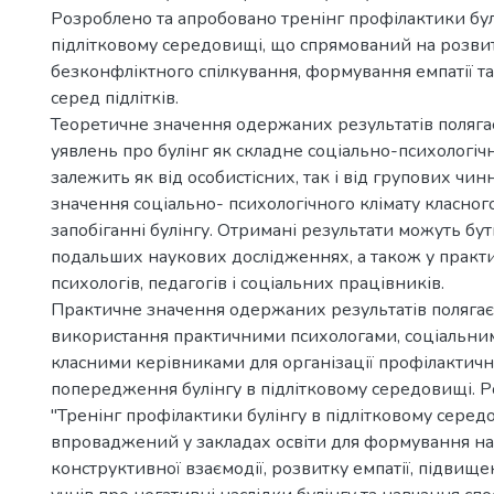
Розроблено та апробовано тренінг профілактики бул
підлітковому середовищі, що спрямований на розви
безконфліктного спілкування, формування емпатії т
серед підлітків.
Теоретичне значення одержаних результатів полягає
уявлень про булінг як складне соціально-психологіч
залежить як від особистісних, так і від групових чин
значення соціально- психологічного клімату класног
запобіганні булінгу. Отримані результати можуть бут
подальших наукових дослідженнях, а також у практи
психологів, педагогів і соціальних працівників.
Практичне значення одержаних результатів полягає 
використання практичними психологами, соціальни
класними керівниками для організації профілактич
попередження булінгу в підлітковому середовищі. 
"Тренінг профілактики булінгу в підлітковому сере
впроваджений у закладах освіти для формування н
конструктивної взаємодії, розвитку емпатії, підвище