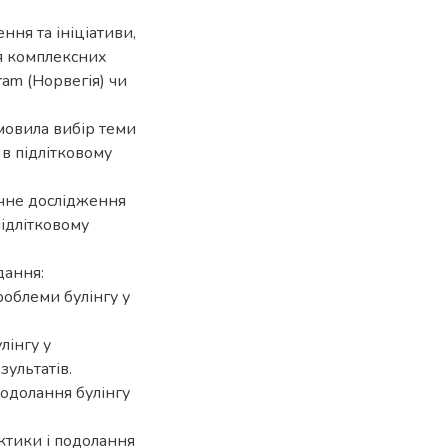
ння та ініціативи,
я комплексних
ram (Норвегія) чи
умовила вибір теми
в підлітковому
ичне дослідження
підлітковому
дання:
роблеми булінгу у
лінгу у
зультатів.
подолання булінгу
ктики і подолання