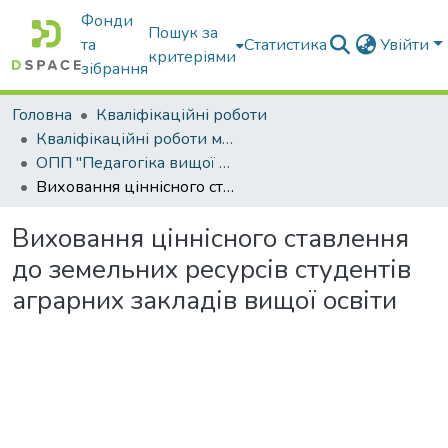
Фонди
Пошук за
та
Статистика
Увійти
критеріями
зібрання
Головна
Кваліфікаційні роботи
Кваліфікаційні роботи магістрів
ОПП "Педагогіка вищої школи"
Виховання ціннісного ставлення до земельних ресурсів студентів аграрних закладів вищої освіти
Виховання ціннісного ставлення
до земельних ресурсів студентів
аграрних закладів вищої освіти