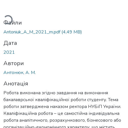
иться...
Файли
Antoniuk_A_M_2021_m.pdf
(4,49 MB)
Дата
2021
Автори
Антонюк, А. М.
Анотація
Робота виконана згідно завдання на виконання
бакалаврської кваліфікаційної роботи студенту. Тема
роботи затверджена наказом ректора НУБіП України.
Кваліфікаційна робота – це самостійна індивідуальна
робота аналітичного, розрахункового, бізнесового або
організаційно-економічного характеру, що містить