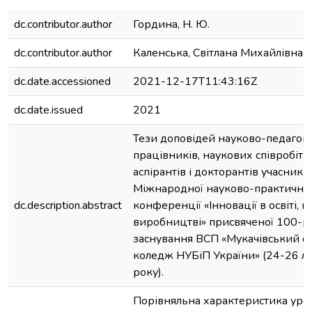
dc.contributor.author
Гордина, Н. Ю.
dc.contributor.author
Каленська, Світлана Михайлівна
dc.date.accessioned
2021-12-17T11:43:16Z
dc.date.issued
2021
Тези доповідей науково-педагог
працівників, наукових співробітн
аспірантів і докторантів учасників
Міжнародної науково-практично
dc.description.abstract
конференції «Інновації в освіті, н
виробництві» присвяченої 100-рі
заснування ВСП «Мукачівський 
коледж НУБіП України» (24-26 л
року).
Порівняльна характеристика уро