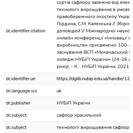
сортів сафлору залежно від елеме
технології вирощування в умовах
правобережного лісостепу Україн
Гордина, С.М. Каленська // Збірни
dc.identifier.citation
доповідей V Міжнародної науков
онлайн конференції «Інновації в ос
виробництві» присвяченої 100-рі
заснування ВСП «Мукачівський 
коледж НУБіП України» (24-26 л
року). - К. : НУБіП України, 2021. 
dc.identifier.uri
https://dglib.nubip.edu.ua/handle/
dc.language.iso
uk
dc.publisher
НУБіП України
dc.subject
сафлор красильний
dc.subject
технології вирощування сафлору