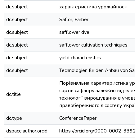
dc.subject
характеристика урожайності
dc.subject
Saflor, Färber
dc.subject
safflower dye
dc.subject
safflower cultivation techniques
dc.subject
yield characteristics
dc.subject
Technologien für den Anbau von Safl
Порівняльна характеристика уро
сортів сафлору залежно від елеме
dc.title
технології вирощування в умовах
правобережного лісостепу Украї
dc.type
ConferencePaper
dspace.author.orcid
https://orcid.org/0000-0002-3392