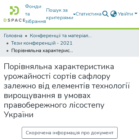
Фонди
Пошук за
та
Статистика
Увійти
критеріями
зібрання
Головна
Конференції та матеріали конференцій
Тези конференцій - 2021
Порівняльна характеристика урожайності сортів сафлору залежно від елементів технології вирощування в умовах правобережного лісостепу України
Порівняльна характеристика
урожайності сортів сафлору
залежно від елементів технології
вирощування в умовах
правобережного лісостепу
України
Скорочена інформація про документ