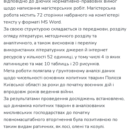
відповідно до діючих нормативно-правових вимог
щодо написання магістерських робіт. Магістерська
робота містить 72 сторінки набраного на комп’ютері
тексту у форматі MS Word.
За своєю структурою складається із передмови, розділу
огляду літератури, методичного розділу та
аналітичного, а також висновків і переліку
використаних літературних джерел й інтернет
ресурсів у кількості 52 одиниці, у тому числі 4 із яких
латиницею та має 10 таблиць і 20 рисунків.
Мета роботи полягала у ґрунтовному аналізі даних
щодо чисельності основних копитних тварин Полісся
Київської області за роки до початку воєнних дій і
впродовж років ведення війни.
За результатами проведення досліджень встановлено,
що динаміка копитних тварин в аналізованих
мисливських господарствах до початку
повномасштабного вторгнення була позитивною по
таким видам ратичних, як лосі, олені та козулі.