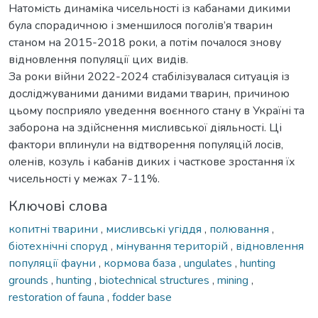
Натомість динаміка чисельності із кабанами дикими
була спорадичною і зменшилося поголів’я тварин
станом на 2015-2018 роки, а потім почалося знову
відновлення популяції цих видів.
За роки війни 2022-2024 стабілізувалася ситуація із
досліджуваними даними видами тварин, причиною
цьому посприяло уведення воєнного стану в Україні та
заборона на здійснення мисливської діяльності. Ці
фактори вплинули на відтворення популяцій лосів,
оленів, козуль і кабанів диких і часткове зростання їх
чисельності у межах 7-11%.
Ключові слова
копитні тварини
,
мисливські угіддя
,
полювання
,
біотехнічні споруд
,
мінування територій
,
відновлення
популяції фауни
,
кормова база
,
ungulates
,
hunting
grounds
,
hunting
,
biotechnical structures
,
mining
,
restoration of fauna
,
fodder base