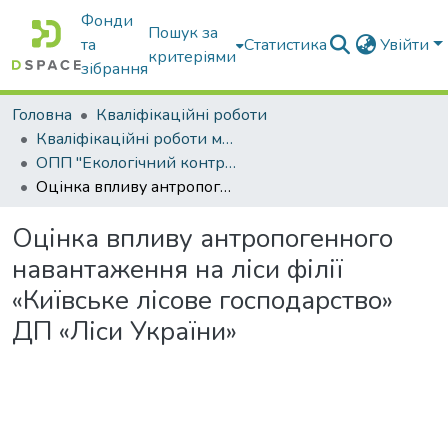
Фонди
Пошук за
та
Статистика
Увійти
критеріями
зібрання
Головна
Кваліфікаційні роботи
Кваліфікаційні роботи магістрів
ОПП "Екологічний контроль та аудит"
Оцінка впливу антропогенного навантаження на ліси філії «Київське лісове господарство» ДП «Ліси України»
Оцінка впливу антропогенного
навантаження на ліси філії
«Київське лісове господарство»
ДП «Ліси України»