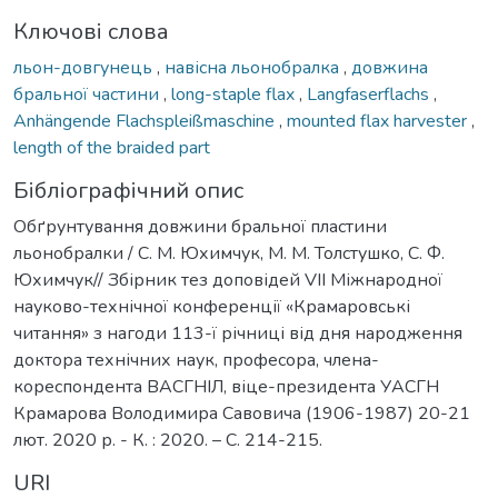
Ключові слова
льон-довгунець
,
навісна льонобралка
,
довжина
бральної частини
,
long-staple flax
,
Langfaserflachs
,
Anhängende Flachspleißmaschine
,
mounted flax harvester
,
length of the braided part
Бібліографічний опис
Обґрунтування довжини бральної пластини
льонобралки / С. М. Юхимчук, М. М. Толстушко, С. Ф.
Юхимчук// Збірник тез доповідей VIІ Міжнародної
науково-технічної конференції «Крамаровські
читання» з нагоди 113-ї річниці від дня народження
доктора технічних наук, професора, члена-
кореспондента ВАСГНІЛ, віце-президента УАСГН
Крамарова Володимира Савовича (1906-1987) 20-21
лют. 2020 р. - К. : 2020. – С. 214-215.
URI