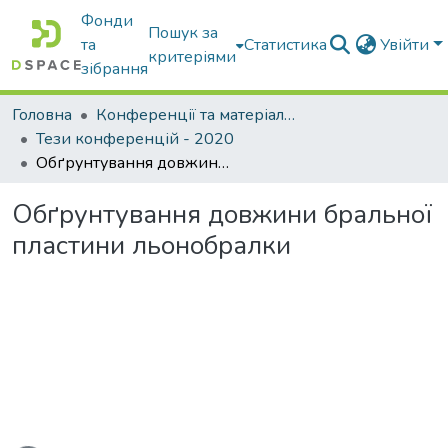
Фонди
Пошук за
та
Статистика
Увійти
критеріями
зібрання
Головна
Конференції та матеріали конференцій
Тези конференцій - 2020
Обґрунтування довжини бральної пластини льонобралки
Обґрунтування довжини бральної
пластини льонобралки
иться...