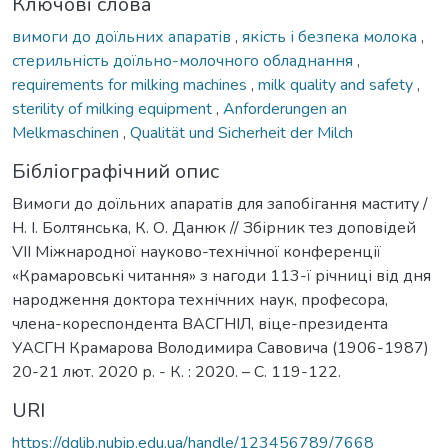
Ключові слова
вимоги до доїльних апаратів
,
якість і безпека молока
,
стерильність доїльно-молочного обладнання
,
requirements for milking machines
,
milk quality and safety
,
sterility of milking equipment
,
Anforderungen an
Melkmaschinen
,
Qualität und Sicherheit der Milch
Бібліографічний опис
Вимоги до доїльних апаратів для запобігання маститу /
Н. І. Болтянська, К. О. Данюк // Збірник тез доповідей
VIІ Міжнародної науково-технічної конференції
«Крамаровські читання» з нагоди 113-ї річниці від дня
народження доктора технічних наук, професора,
члена-кореспондента ВАСГНІЛ, віце-президента
УАСГН Крамарова Володимира Савовича (1906-1987)
20-21 лют. 2020 р. - К. : 2020. – С. 119-122.
URI
https://dglib.nubip.edu.ua/handle/123456789/7668