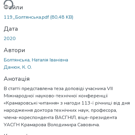
ься...
Файли
119_Болтянська.pdf
(80,48 KB)
Дата
2020
Автори
Болтянська, Наталія Іванівна
Данюк, К. О.
Анотація
В статті представлена теза доповіді учасника VIІ
Міжнародної науково-технічної конференції
«Крамаровські читання» з нагоди 113-ї річниці від дня
народження доктора технічних наук, професора,
члена-кореспондента ВАСГНІЛ, віце-президента
УАСГН Крамарова Володимира Савовича.