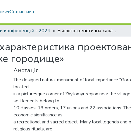
ями
Статистика
и конференцій - 2024
Еколого-ценотична характеристика проектованої пам’ятки природи «Городецьке городище»
характеристика проектован
ке городище»
Анотація
The designed natural monument of local importance "Gorode
located
in a picturesque corner of Zhytomyr region near the villag
settlements belong to
10 classes, 13 orders, 17 unions and 22 associations. The
economic significance as
a recreational and sacred object. Many local legends and b
religious rituals, are