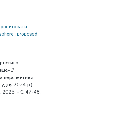
проектована
osphere
,
proposed
еристика
ще» //
а перспективи :
рудня 2024 р.).
2025. – С. 47-48.