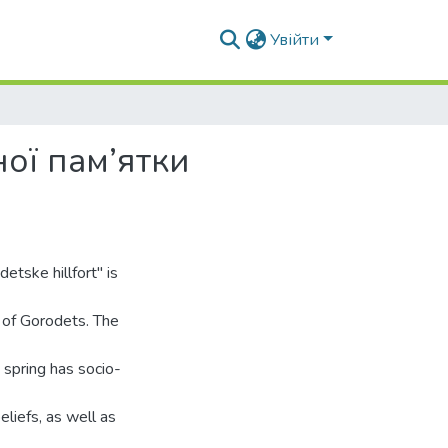
Увійти
ої пам’ятки
tske hillfort" is
e of Gorodets. The
 spring has socio-
eliefs, as well as