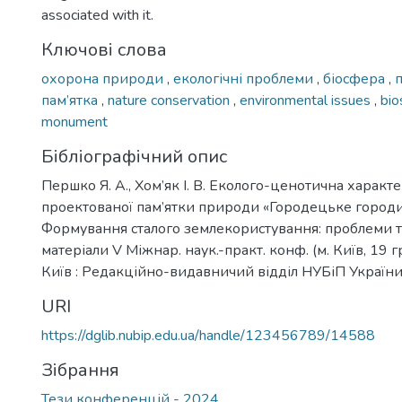
associated with it.
Ключові слова
охорона природи
,
екологічні проблеми
,
біосфера
,
пам’ятка
,
nature conservation
,
environmental issues
,
bi
monument
Бібліографічний опис
Першко Я. А., Хом’як І. В. Еколого-ценотична характ
проектованої пам’ятки природи «Городецьке городи
Формування сталого землекористування: проблеми т
матеріали V Міжнар. наук.-практ. конф. (м. Київ, 19 г
Київ : Редакційно-видавничий відділ НУБіП України, 
URI
https://dglib.nubip.edu.ua/handle/123456789/14588
Зібрання
Тези конференцій - 2024