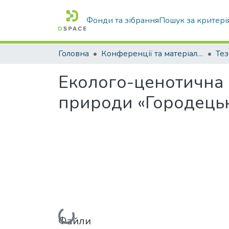
Фонди та зібрання
Пошук за критері
Головна
Конференції та матеріали конференцій
Тез
Еколого-ценотична 
природи «Городець
Вантажиться...
Файли